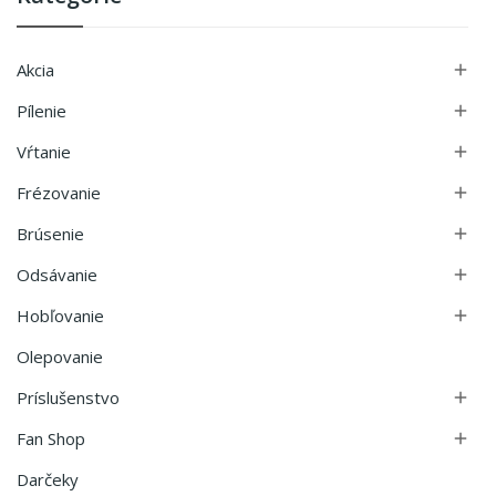
Akcia

Pílenie

Vŕtanie

Frézovanie

Brúsenie

Odsávanie

Hobľovanie

Olepovanie
Príslušenstvo

Fan Shop

Darčeky