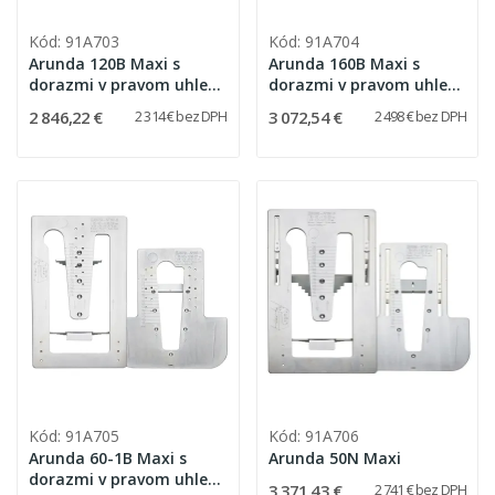
Kód: 91A703
Kód: 91A704
Arunda 120B Maxi s
Arunda 160B Maxi s
dorazmi v pravom uhle
dorazmi v pravom uhle
(bez možnosti
(bez možnosti
2 846,22 €
3 072,54 €
2 314 € bez DPH
2 498 € bez DPH
nakláňania)
nakláňania)
Kód: 91A705
Kód: 91A706
Arunda 60-1B Maxi s
Arunda 50N Maxi
dorazmi v pravom uhle
3 371,43 €
2 741 € bez DPH