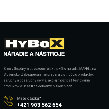
Sme výhradným dovozcom elektrického náradia MAFELL na
Slovensko. Zabezpečujeme predaj a distribúciu produktov,
záručný a pozáručný servis, ako aj možnosť testovania
produktov a účasti na odborných školeniach.
Máte otázku?
+421 903 562 654