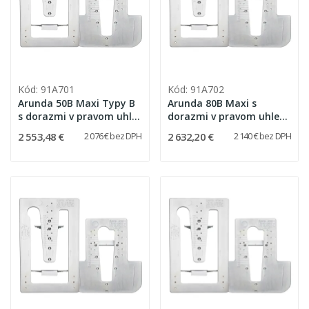
Kód: 91A701
Kód: 91A702
Arunda 50B Maxi Typy B
Arunda 80B Maxi s
s dorazmi v pravom uhle
dorazmi v pravom uhle
(bez možnosti
(bez možnosti
2 553,48 €
2 632,20 €
2 076 € bez DPH
2 140 € bez DPH
nakláňania)
nakláňania)