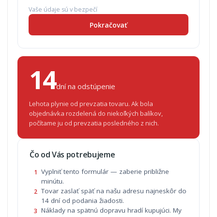
Vaše údaje sú v bezpečí
Pokračovať
14
dní na odstúpenie
Lehota plynie od prevzatia tovaru. Ak bola
objednávka rozdelená do niekoľkých balíkov,
počítame ju od prevzatia posledného z nich.
Čo od Vás potrebujeme
Vyplniť tento formulár — zaberie približne
1
minútu.
Tovar zaslať späť na našu adresu najneskôr do
2
14 dní od podania žiadosti.
Náklady na spätnú dopravu hradí kupujúci. My
3