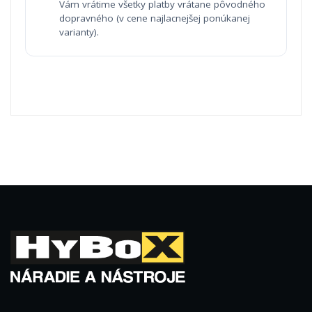
Vám vrátime všetky platby vrátane pôvodného
dopravného (v cene najlacnejšej ponúkanej
varianty).