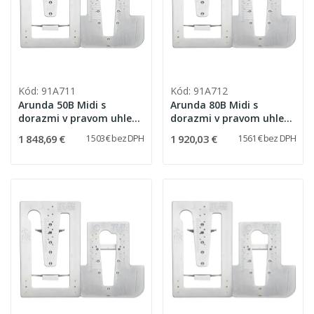
Kód: 91A711
Kód: 91A712
Arunda 50B Midi s
Arunda 80B Midi s
dorazmi v pravom uhle
dorazmi v pravom uhle
(bez možnosti
(bez možnosti
1 848,69 €
1 920,03 €
1 503 € bez DPH
1 561 € bez DPH
nakláňania)
nakláňania)