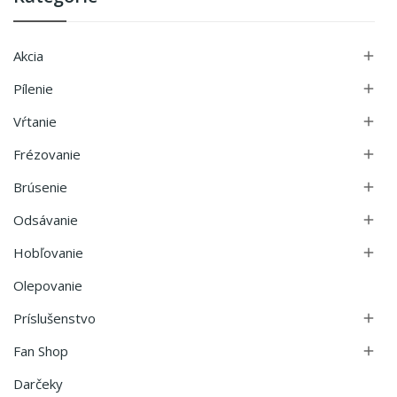
Akcia

Pílenie

Vŕtanie

Frézovanie

Brúsenie

Odsávanie

Hobľovanie

Olepovanie
Príslušenstvo

Fan Shop

Darčeky