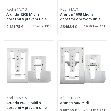
Kód: 91A713
Kód: 91A714
Arunda 120B Midi s
Arunda 160B Midi s
dorazmi v pravom uhle
dorazmi v pravom uhle
(bez možnosti
(bez možnosti
2 121,75 €
2 346,84 €
1 725 € bez DPH
1 908 € bez DPH
nakláňania)
nakláňania)
Kód: 91A715
Kód: 91A716
Arunda 60-1B Midi s
Arunda 50N Midi
dorazmi v pravom uhle
2 687,55 €
2 185 € bez DPH