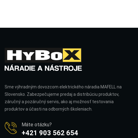
Sme výhradným dovozcom elektrického náradia MAFELL na
Slovensko. Zabezpečujeme predaj a distribúciu produktov,
záručný a pozáručný servis, ako aj možnosť testovania
produktov a účasti na odborných školeniach.
Máte otázku?
+421 903 562 654