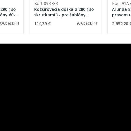
Kód: 093783
Kód: 91A
290 ( so
Rozširovacia doska ø 280 ( so
Arunda 8
lóny 60-
skrutkami ) - pre šablóny
pravom u
120B, 120N
nakláňan
114,39 €
2 632,20 
30 € bez DPH
93 € bez DPH