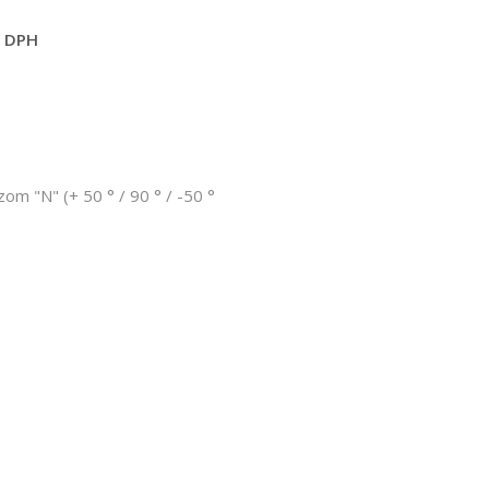
s DPH
om "N" (+ 50 ° / 90 ° / -50 °