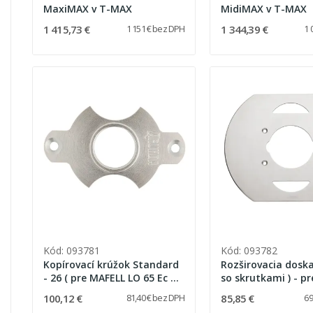
MaxiMAX v T-MAX
MidiMAX v T-MAX
1 415,73 €
1 344,39 €
1 151 € bez DPH
1 
Kód: 093781
Kód: 093782
Kopírovací krúžok Standard
Rozširovacia doska
- 26 ( pre MAFELL LO 65 Ec +
so skrutkami ) - p
2 skrutky )
50B, 50N, 80B, 80N
100,12 €
85,85 €
81,40 € bez DPH
69