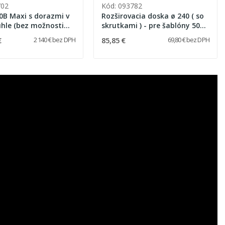
702
Kód: 093782
0B Maxi s dorazmi v
Rozširovacia doska ø 240 ( so
hle (bez možnosti
skrutkami ) - pre šablóny 50B,
ia)
50N, 80B, 80N, GTD
€
85,85 €
2 140 € bez DPH
69,80 € bez DPH