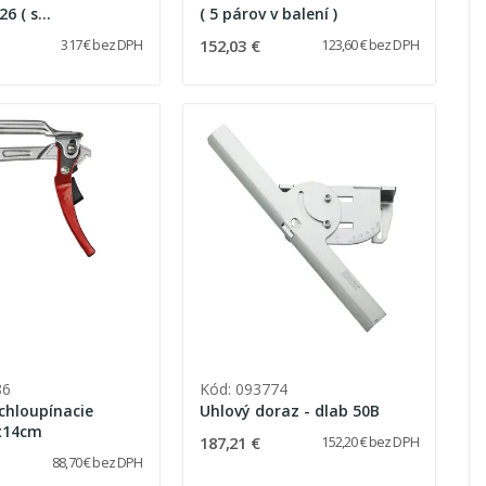
6 ( s
( 5 párov v balení )
nými nožmi +
152,03 €
317 € bez DPH
123,60 € bez DPH
č )
86
Kód: 093774
chloupínacie
Uhlový doraz - dlab 50B
x14cm
187,21 €
152,20 € bez DPH
88,70 € bez DPH