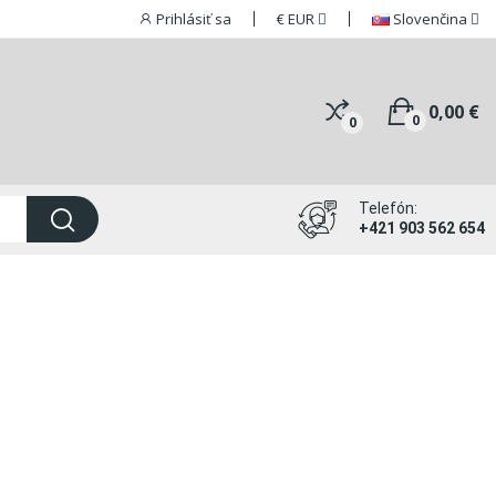
Prihlásiť sa
€
EUR
Slovenčina
0,00 €
0
0
Telefón:
+421 903 562 654
i