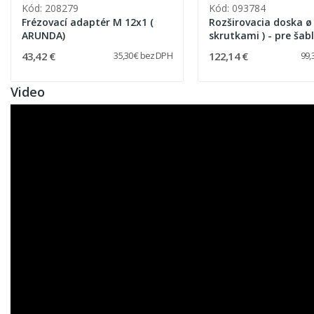
Kód: 208279
Kód: 093784
Frézovací adaptér M 12x1 (
Rozširovacia doska ø 
ARUNDA)
skrutkami ) - pre šab
1B, 160B
43,42 €
122,14 €
35,30 € bez DPH
99,
Video