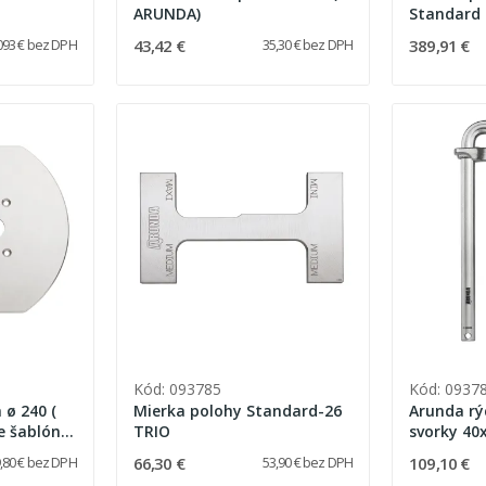
ARUNDA)
Standard 2
výmeniteľ
43,42 €
389,91 €
093 € bez DPH
35,30 € bez DPH
skrutkova
Kód: 093785
Kód: 0937
 ø 240 (
Mierka polohy Standard-26
Arunda rý
re šablóny
TRIO
svorky 40
, GTD
66,30 €
109,10 €
,80 € bez DPH
53,90 € bez DPH