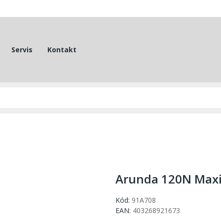
Servis
Kontakt
Arunda 120N Max
Kód:
91A708
EAN:
403268921673