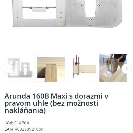
Arunda 160B Maxi s dorazmi v
pravom uhle (bez možnosti
nakláňania)
Kód:
91A704
EAN:
403268921669