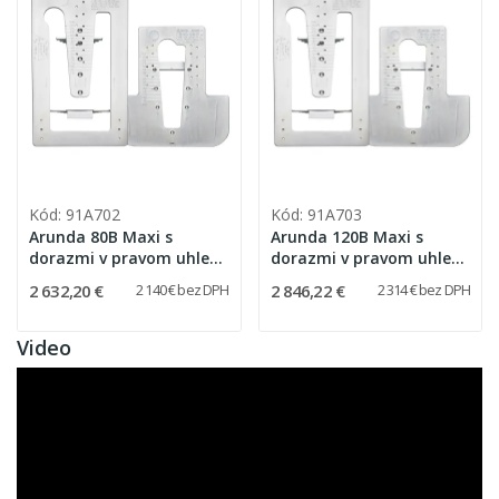
Kód: 91A702
Kód: 91A703
Arunda 80B Maxi s
Arunda 120B Maxi s
dorazmi v pravom uhle
dorazmi v pravom uhle
(bez možnosti
(bez možnosti
2 632,20 €
2 846,22 €
2 140 € bez DPH
2 314 € bez DPH
nakláňania)
nakláňania)
Video