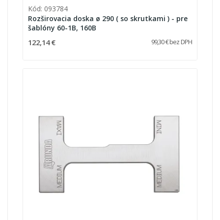
Kód: 093784
Rozširovacia doska ø 290 ( so skrutkami ) - pre
šablóny 60-1B, 160B
122,14 €
99,30 € bez DPH