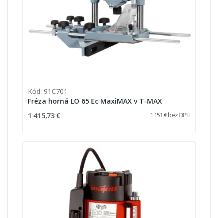
Kód: 91C701
Fréza horná LO 65 Ec MaxiMAX v T-MAX
1 415,73 €
1 151 € bez DPH