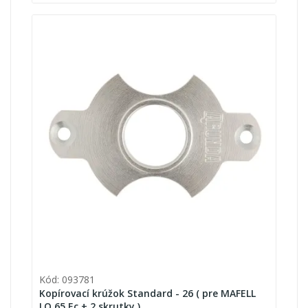
Kód: 093781
Kopírovací krúžok Standard - 26 ( pre MAFELL
LO 65 Ec + 2 skrutky )