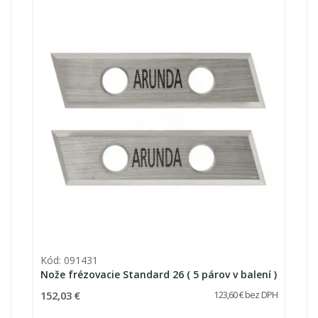
Kód: 091431
Nože frézovacie Standard 26 ( 5 párov v balení )
152,03 €
123,60 € bez DPH