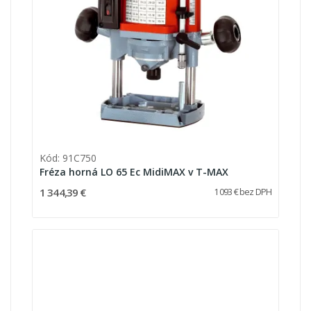
Kód: 91C750
Fréza horná LO 65 Ec MidiMAX v T-MAX
1 344,39 €
1 093 € bez DPH