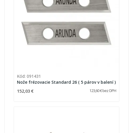
Kód: 091431
Nože frézovacie Standard 26 ( 5 párov v balení )
152,03 €
123,60 € bez DPH