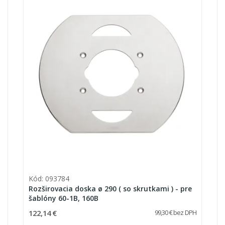
Kód: 093784
Rozširovacia doska ø 290 ( so skrutkami ) - pre
šablóny 60-1B, 160B
122,14 €
99,30 € bez DPH