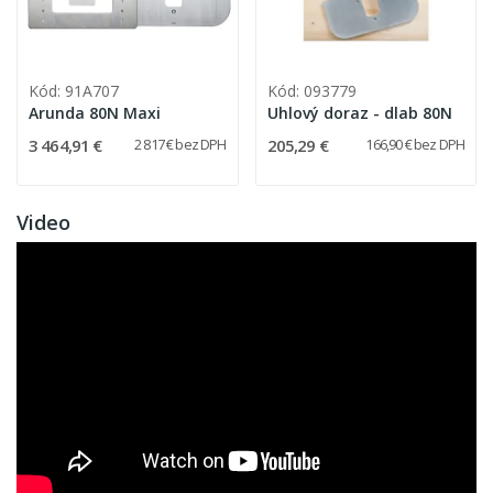
Kód: 91A707
Kód: 093779
Arunda 80N Maxi
Uhlový doraz - dlab 80N
3 464,91 €
205,29 €
2 817 € bez DPH
166,90 € bez DPH
Video