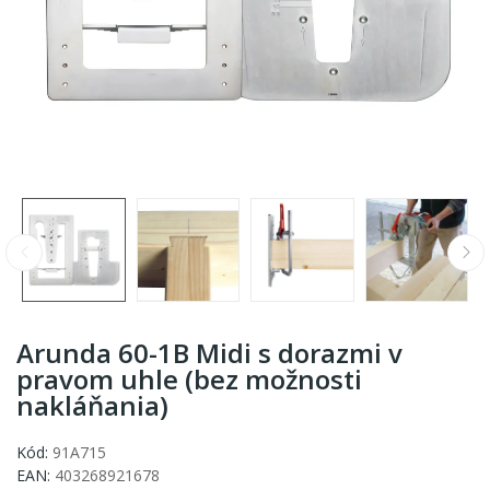
Arunda 60-1B Midi s dorazmi v
pravom uhle (bez možnosti
nakláňania)
Kód:
91A715
EAN:
403268921678