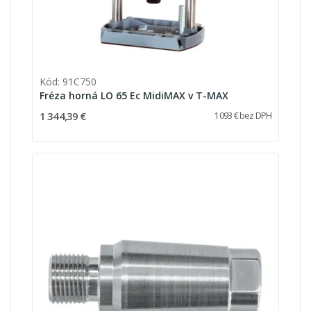
Kód: 91C750
Fréza horná LO 65 Ec MidiMAX v T-MAX
1 344,39 €
1 093 € bez DPH