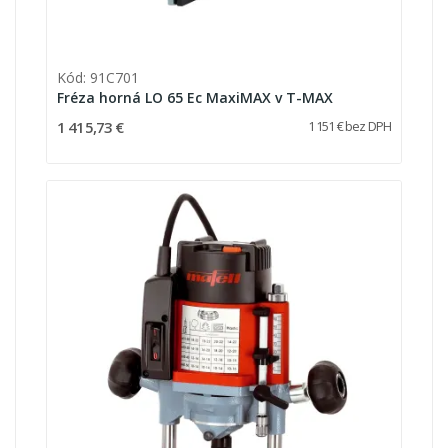
Kód: 91C701
Fréza horná LO 65 Ec MaxiMAX v T-MAX
1 415,73 €
1 151 € bez DPH