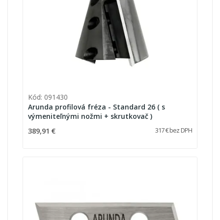
Kód: 091430
Arunda profilová fréza - Standard 26 ( s
výmeniteľnými nožmi + skrutkovač )
389,91 €
317 € bez DPH