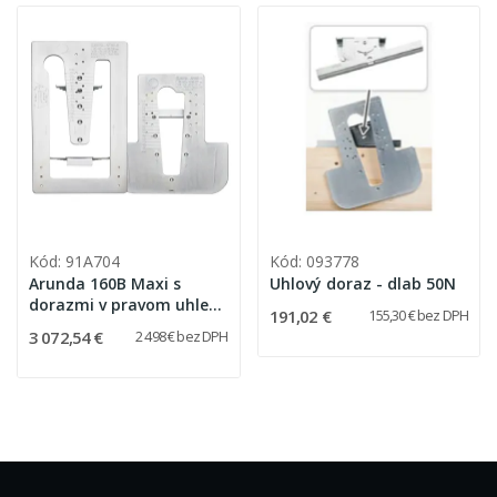
Kód: 91A704
Kód: 093778
Arunda 160B Maxi s
Uhlový doraz - dlab 50N
dorazmi v pravom uhle
191,02 €
155,30 € bez DPH
(bez možnosti
3 072,54 €
2 498 € bez DPH
nakláňania)