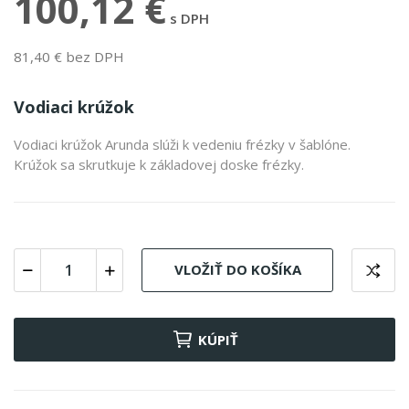
100,12 €
s DPH
81,40 € bez DPH
Vodiaci krúžok
Vodiaci krúžok Arunda slúži k vedeniu frézky v šablóne.
Krúžok sa skrutkuje k základovej doske frézky.
VLOŽIŤ DO KOŠÍKA
KÚPIŤ