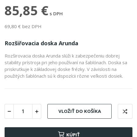
85,85 €
s DPH
69,80 € bez DPH
Rozšiřovacia doska Arunda
Rozširovacia doska Arunda slúži k zabezpečeniu dobrej
stability prístroja pri jeho používaní na šablónach. Doska sa
priskrutkuje k základovej doske frézky. V závislosti na
použitých šablónach sú k dispozícii rôzne veľkosti dosiek.
VLOŽIŤ DO KOŠÍKA
KÚPIŤ