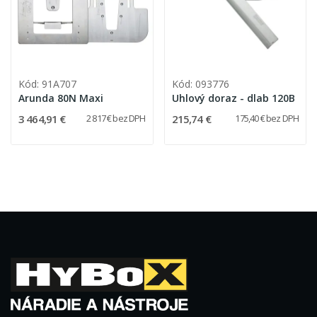
Kód: 91A707
Kód: 093776
Arunda 80N Maxi
Uhlový doraz - dlab 120B
3 464,91 €
215,74 €
2 817 € bez DPH
175,40 € bez DPH