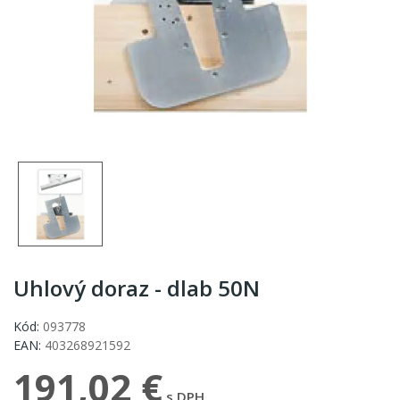
Uhlový doraz - dlab 50N
Kód:
093778
EAN:
403268921592
191,02 €
s DPH