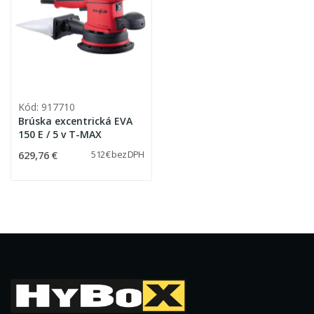
Kód: 917710
Brúska excentrická EVA
150 E / 5 v T-MAX
629,76 €
512 € bez DPH