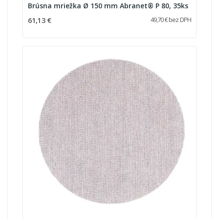
Brúsna mriežka Ø 150 mm Abranet® P 80, 35ks
61,13 €
49,70 € bez DPH