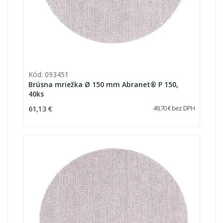
Kód: 093451
Brúsna mriežka Ø 150 mm Abranet® P 150,
40ks
61,13 €
49,70 € bez DPH