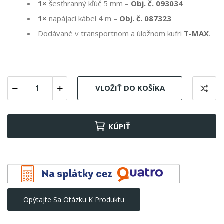
1×
šesťhranný kľúč 5 mm –
Obj. č. 093034
1×
napájací kábel 4 m –
Obj. č. 087323
Dodávané v transportnom a úložnom kufri
T-MAX
.
VLOŽIŤ DO KOŠÍKA
KÚPIŤ
Opýtajte Sa Otázku K Produktu