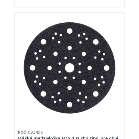
Kód: 093459
Mäkká medzivložka HZS-1 suchý zips, pre oblé