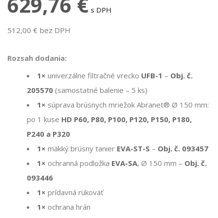
629,76 €
s DPH
512,00 € bez DPH
Rozsah dodania:
1×
univerzálne filtračné vrecko
UFB-1
–
Obj. č.
205570
(samostatné balenie – 5 ks)
1×
súprava brúsnych mriežok Abranet® Ø 150 mm:
po 1 kuse
HD P60, P80, P100, P120, P150, P180,
P240 a P320
1×
mäkký brúsny tanier
EVA-ST-S
–
Obj. č. 093457
1×
ochranná podložka
EVA-SA
, Ø 150 mm –
Obj. č.
093446
1×
prídavná rukoväť
1×
ochrana hrán