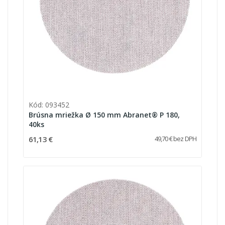
Kód: 093452
Brúsna mriežka Ø 150 mm Abranet® P 180,
40ks
61,13 €
49,70 € bez DPH