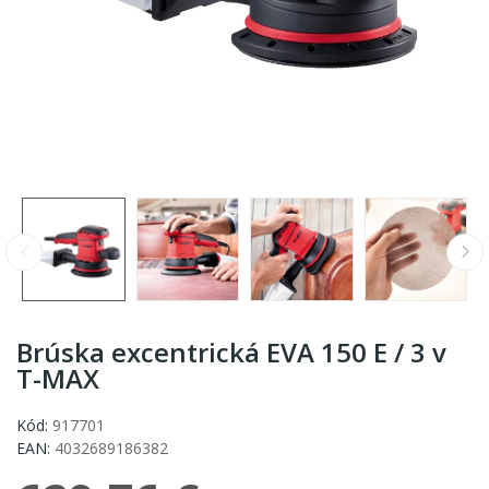
Brúska excentrická EVA 150 E / 3 v
T-MAX
Kód:
917701
EAN:
4032689186382