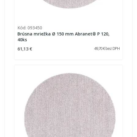
Kód: 093450
Brúsna mriežka Ø 150 mm Abranet® P 120,
40ks
61,13 €
49,70 € bez DPH