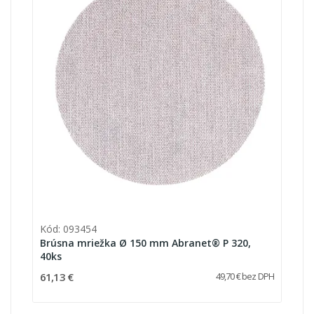
Kód: 093454
Brúsna mriežka Ø 150 mm Abranet® P 320,
40ks
61,13 €
49,70 € bez DPH