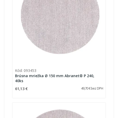
Kód: 093453
Brúsna mriežka Ø 150 mm Abranet® P 240,
40ks
61,13 €
49,70 € bez DPH