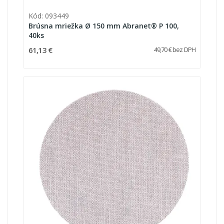
Kód: 093449
Brúsna mriežka Ø 150 mm Abranet® P 100,
40ks
61,13 €
49,70 € bez DPH