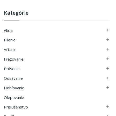
Kategórie
Akcia

Pílenie

Vŕtanie

Frézovanie

Brúsenie

Odsávanie

Hobľovanie

Olepovanie
Príslušenstvo
