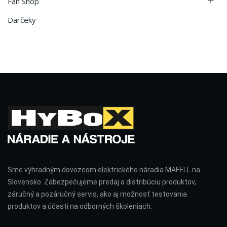
Fan Shop

Darčeky
Sme výhradným dovozcom elektrického náradia MAFELL na
Slovensko. Zabezpečujeme predaj a distribúciu produktov,
záručný a pozáručný servis, ako aj možnosť testovania
produktov a účasti na odborných školeniach.