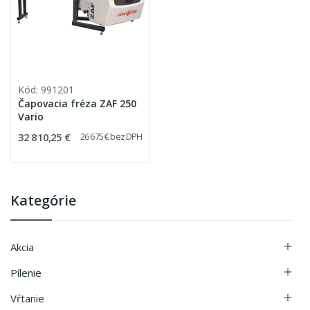
Kód: 991201
Čapovacia fréza ZAF 250
Vario
32 810,25 €
26 675 € bez DPH
Kategórie
Akcia

Pílenie

Vŕtanie
