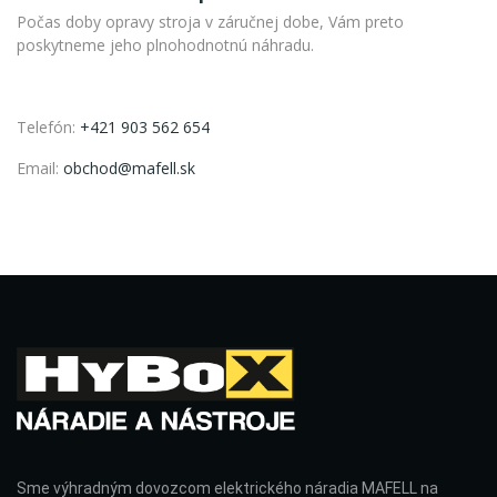
Počas doby opravy stroja v záručnej dobe, Vám preto
poskytneme jeho plnohodnotnú náhradu.
Telefón:
+421 903 562 654
Email:
obchod@mafell.sk
Sme výhradným dovozcom elektrického náradia MAFELL na