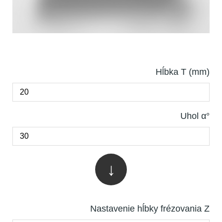
Hĺbka T (mm)
Uhol α°
↓
Nastavenie hĺbky frézovania Z