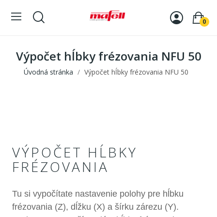
0
Výpočet hĺbky frézovania NFU 50
Úvodná stránka
Výpočet hĺbky frézovania NFU 50
VÝPOČET HĹBKY
FRÉZOVANIA
Tu si vypočítate nastavenie polohy pre hĺbku
frézovania (Z), dĺžku (X) a šírku zárezu (Y).