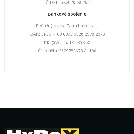
IČ DPH: SK2020096265
Bankové spojenie
Peňažný ústav: Tatra banka, a.s.
IBAN: SK30 1100 0000 0026 2978 2678
BIC (SWIFT): TATRSKBX
Číslo účtu: 2629782678 / 1100