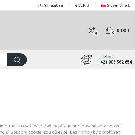
Prihlásiť sa
€
EUR
Slovenčina
0,00 €
0
0
Telefón:
+421 903 562 654
informace o vaší návštěvě, například preferované zobrazování
ější. Soubory cookie jsou důležité. Bez nich by bylo prohlížení