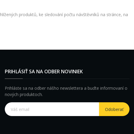
hlížených produktů, ke sledování počtu návštěvníků na stránce, na
PRIHLÁSIŤ SA NA ODBER NOVINIEK
Prihláste sa na odber nášho newslettera a buďte informovaní o
nových produktoch.
Odoberať