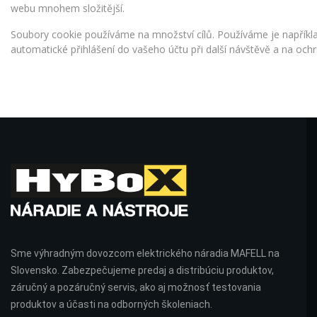
webu mnohem složitější.
Soubory cookie používáme na množství cílů. Používáme je například
automatické přihlášení do vašeho účtu při další návštěvě a na ochr
Sme výhradným dovozcom elektrického náradia MAFELL na
Slovensko. Zabezpečujeme predaj a distribúciu produktov,
záručný a pozáručný servis, ako aj možnosť testovania
produktov a účasti na odborných školeniach.