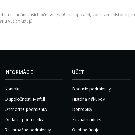
 na ukládání vašich předvoleb při nakupování, zobrazení historie pro
anu vašich údajů.
INFORMÁCIE
ÚČET
Kontakt
Dodacie podmienky
O spoločnosti Mafell
História nákupov
Onchodné podmienky
Dobropisy
Dodacie podmienky
Zoznam adries
Reklamačné podmienky
Osobné údaje