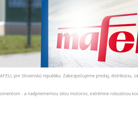
ELL pre Slovenskú republiku. Zabezpečujeme predaj, distribúciu, zá
 momentom - a nadpriemernou silou motorov, extrémne robustnou kon