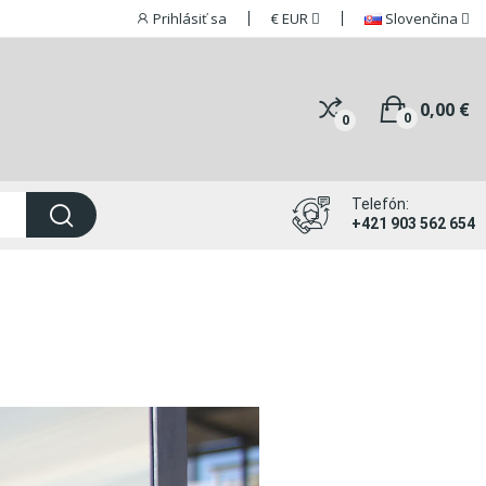
Prihlásiť sa
€
EUR
Slovenčina
0,00 €
0
0
Telefón:
+421 903 562 654