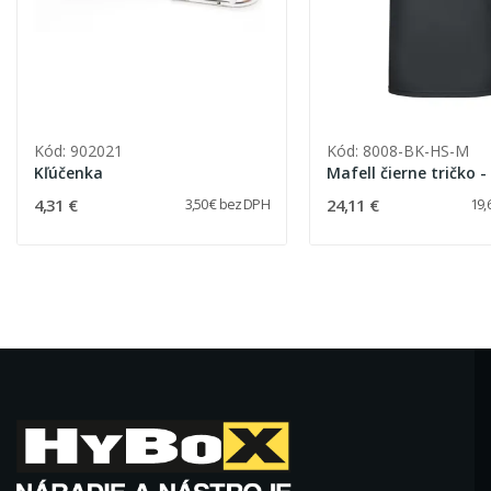
Kód: 902021
Kód: 8008-BK-HS-M
Kľúčenka
Mafell čierne tričko -
4,31 €
24,11 €
3,50 € bez DPH
19,