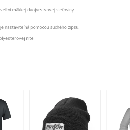
 veľmi mäkkej dvojvrstvovej sieťoviny.
 je nastaviteľná pomocou suchého zipsu.
lyesterovej nite.