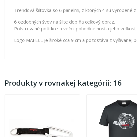
Trendová šiltovka so 6 panelmi, z ktorých 4 sú vyrobené z
6 ozdobných švov na šilte dopĺňa celkový obraz.
Polstrované potítko sa veľmi pohodlne nosí a jeho veľkosť
Logo MAFELL je široké cca 9 cm a pozostáva z vyšívanej po
Produkty v rovnakej kategórii: 16