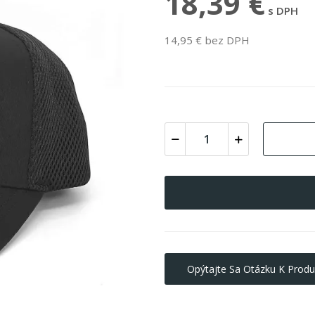
18,39 €
s DPH
14,95 € bez DPH
Opýtajte Sa Otázku K Produ