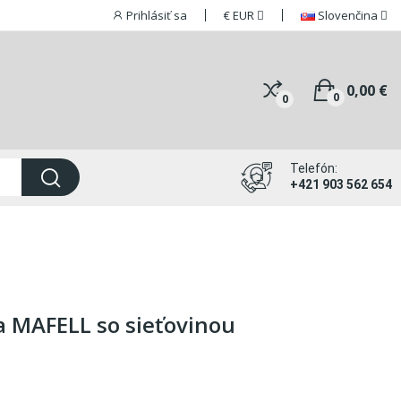
Prihlásiť sa
€
EUR
Slovenčina
0,00 €
0
0
Telefón:
+421 903 562 654
a MAFELL so sieťovinou