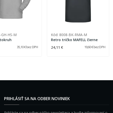
2-GH-HS-M
Kód: 8008-BK-RMA-M
etokruh
Retro tričko MAFELL čierne
24,11 €
35,10 € bez DPH
19,60 € bez DPH
PRIHLÁSIŤ SA NA ODBER NOVINIEK
Prihláste sa na odber nášho newslettera a buďte informovaní o