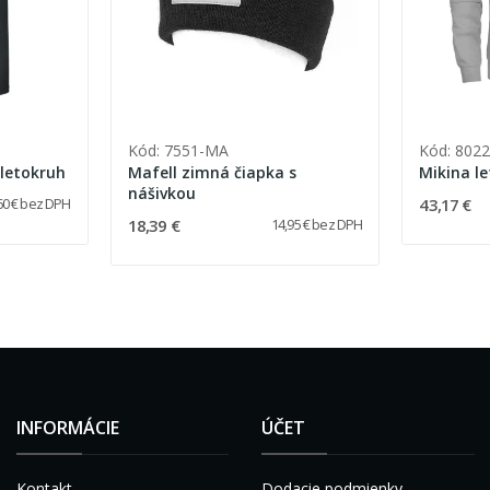
Kód: 7551-MA
Kód: 802
 letokruh
Mafell zimná čiapka s
Mikina l
nášivkou
43,17 €
60 € bez DPH
18,39 €
14,95 € bez DPH
INFORMÁCIE
ÚČET
Kontakt
Dodacie podmienky