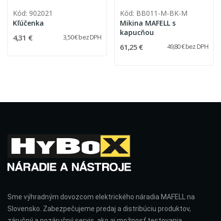
Kód: 902021
Kód: BB011-M-BK-M
Kľúčenka
Mikina MAFELL s
kapucňou
4,31 €
3,50 € bez DPH
61,25 €
49,80 € bez DPH
Sme výhradným dovozcom elektrického náradia MAFELL na
Slovensko. Zabezpečujeme predaj a distribúciu produktov,
záručný a pozáručný servis, ako aj možnosť testovania