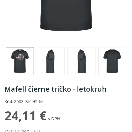
Mafell čierne tričko - letokruh
Kód:
8008-BK-HS-M
24,11 €
s DPH
19,60 € bez DPH