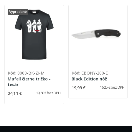
Vypredané
Kód: 8008-BK-ZI-M
Kód: EBONY-200-E
Mafell čierne tričko -
Black Edition nôž
tesár
19,99 €
16,25 € bez DPH
24,11 €
19,60 € bez DPH