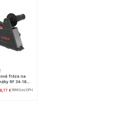
2
ová fréza na
háky RF 34-18
3
8,77 €
999 € bez DPH