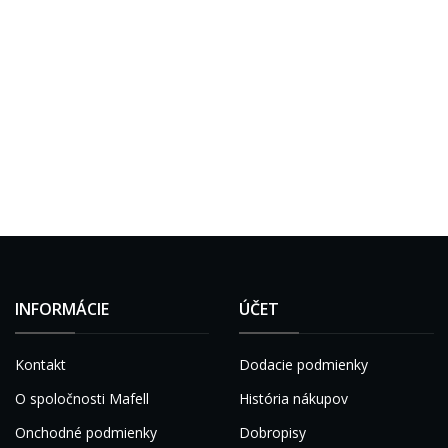
INFORMÁCIE
ÚČET
Kontakt
Dodacie podmienky
O spoločnosti Mafell
História nákupov
Onchodné podmienky
Dobropisy