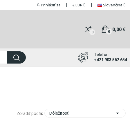
Prihlásiť sa
€
EUR
Slovenčina
0,00 €
0
0
Telefón:
+421 903 562 654

Dôležitosť
Zoradiť podľa: