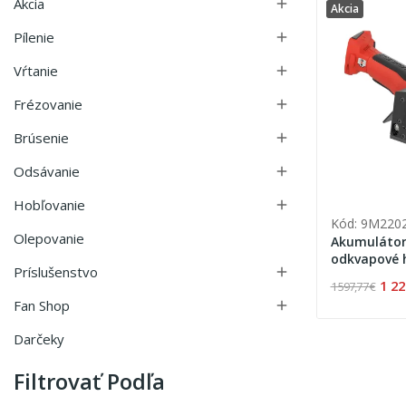
Akcia

Akcia
Pílenie

Vŕtanie

Frézovanie

Brúsenie

Odsávanie

Hobľovanie

Kód: 9M220
Olepovanie
Akumulátor
odkvapové 
Príslušenstvo

PURE v MAX
1 22
1 597,77 €
Fan Shop

Darčeky
Filtrovať Podľa