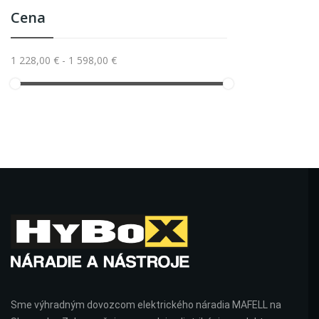
Cena
1 228,00 € - 1 598,00 €
Sme výhradným dovozcom elektrického náradia MAFELL na