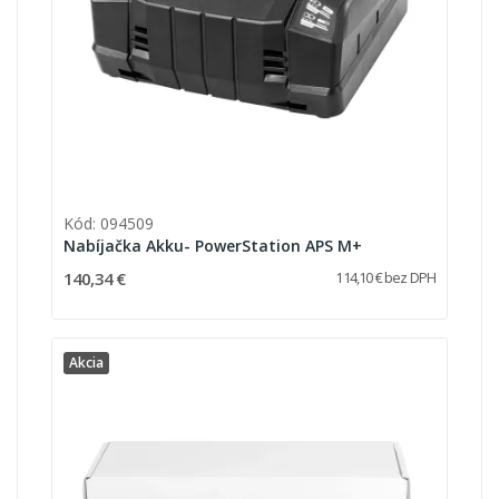
Kód: 094509
Nabíjačka Akku- PowerStation APS M+
140,34 €
114,10 € bez DPH
Akcia