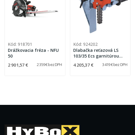
Kód: 918701
Kód: 924202
Drážkovacia fréza - NFU
Dlabačka reťazová LS
50
103/35 Ecs garnitúrou
28x35x100 mm
2 901,57 €
4 205,37 €
2 359 € bez DPH
3 419 € bez DPH