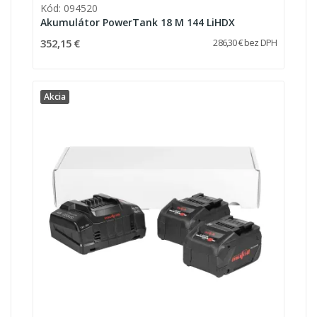
Kód: 094520
Akumulátor PowerTank 18 M 144 LiHDX
352,15 €
286,30 € bez DPH
Akcia