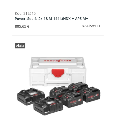
Kód: 212615
Power-Set 4: 2x 18 M 144 LiHDX + APS M+
805,65 €
655 € bez DPH
Akcia