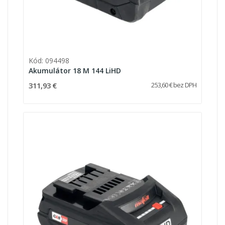
Kód: 094498
Akumulátor 18 M 144 LiHD
311,93 €
253,60 € bez DPH