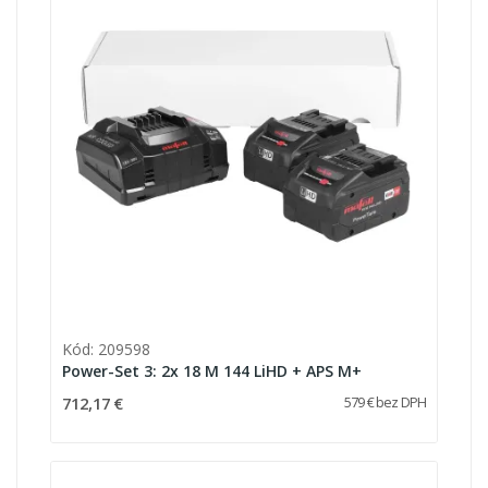
Kód: 209598
Power-Set 3: 2x 18 M 144 LiHD + APS M+
712,17 €
579 € bez DPH