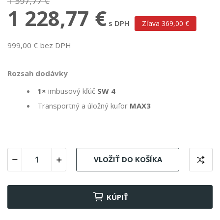
1 597,77 €
1 228,77 €
s DPH
Zľava 369,00 €
999,00 € bez DPH
Rozsah dodávky
1×
imbusový kľúč
SW 4
Transportný a úložný kufor
MAX3
VLOŽIŤ DO KOŠÍKA
KÚPIŤ