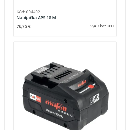
Kód: 094492
Nabíjačka APS 18 M
76,75 €
62,40 € bez DPH