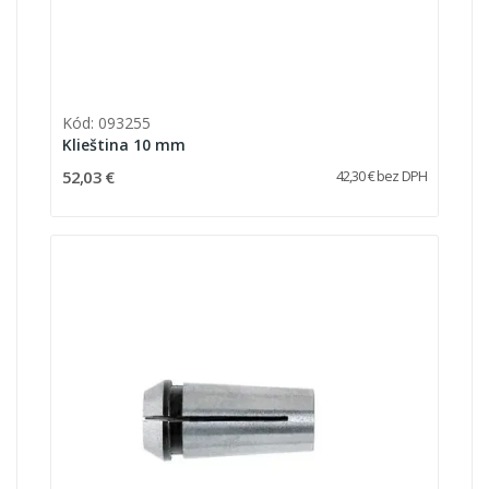
Kód: 093255
Klieština 10 mm
52,03 €
42,30 € bez DPH