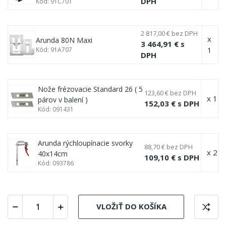
DPH
Kód: 91C701
2 817,00 € bez DPH
x
Arunda 80N Maxi
3 464,91 € s
1
Kód: 91A707
DPH
Nože frézovacie Standard 26 ( 5
123,60 € bez DPH
x 1
párov v balení )
152,03 € s DPH
Kód: 091431
Arunda rýchloupínacie svorky
88,70 € bez DPH
x 2
40x14cm
109,10 € s DPH
Kód: 093786
VLOŽIŤ DO KOŠÍKA