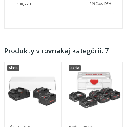
306,27 €
249 € bez DPH
Produkty v rovnakej kategórii: 7
Akcia
Akcia
Kód: 212615
Kód: 209633