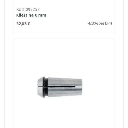
Kód: 093257
Klieština 6 mm
52,03 €
42,30 € bez DPH