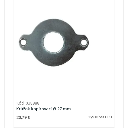
Kód: 038988
Krúžok kopírovací Ø 27 mm
20,79 €
16,90 € bez DPH