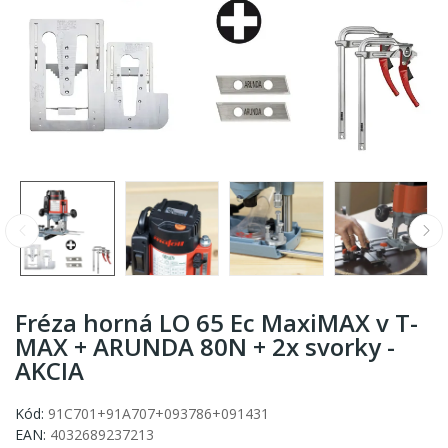
Fréza horná LO 65 Ec MaxiMAX v T-
MAX + ARUNDA 80N + 2x svorky -
AKCIA
Kód:
91C701+91A707+093786+091431
EAN:
4032689237213