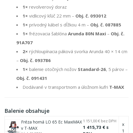
1×
revolverový doraz
1×
vidlicový kľúč 22 mm –
Obj. č. 093012
1×
prívodný kábel s dĺžkou 4 m –
Obj. č. 087885
1×
frézovacia šablóna
Arunda 80N Maxi
–
Obj. č.
91A707
2×
rýchloupínacia páková svorka Arunda 40 × 14 cm
–
Obj. č. 093786
1×
balenie otočných nožov
Standard-26
, 5 párov –
Obj. č. 091431
Dodávané v transportnom a úložnom kufri
T-MAX
Balenie obsahuje
1 151,00 € bez DPH
Fréza horná LO 65 Ec MaxiMAX
x
1 415,73 € s
v T-MAX
1