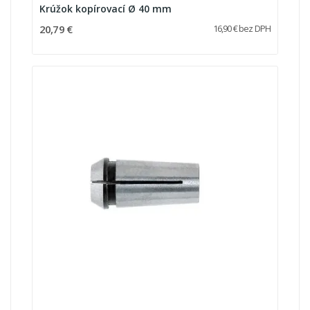
Krúžok kopírovací Ø 40 mm
20,79 €
16,90 € bez DPH