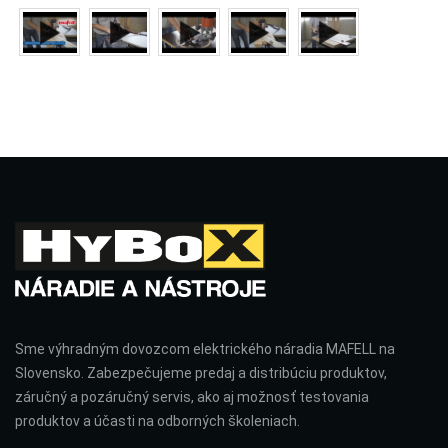
Sme výhradným dovozcom elektrického náradia MAFELL na
Slovensko. Zabezpečujeme predaj a distribúciu produktov,
záručný a pozáručný servis, ako aj možnosť testovania
produktov a účasti na odborných školeniach.