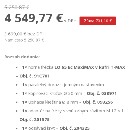
5 250,87 €
4 549,77 €
s DPH
Zľava 701,10 €
3 699,00 € bez DPH
Namiesto 5 250,87 €
Rozsah dodania:
1×
horná frézka
LO 65 Ec MaxiMAX v kufri T-MAX
–
Obj. č. 91C701
1×
paralelný doraz s jemným nastavením
1×
kopírovací krúžok Ø 30 mm –
Obj. č. 038971
1×
upínacia klieština Ø 8 mm –
Obj. č. 093256
1×
adaptér na frézy s vnútorným závitom M 12 × 1
–
Obj. č. 201575
1×
odsávací kryt –
Obj. č. 204325