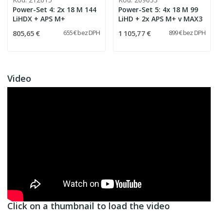
Power-Set 4: 2x 18 M 144
Power-Set 5: 4x 18 M 99
LiHDX + APS M+
LiHD + 2x APS M+ v MAX3
805,65 €
1 105,77 €
655 € bez DPH
899 € bez DPH
Video
Click on a thumbnail to load the video