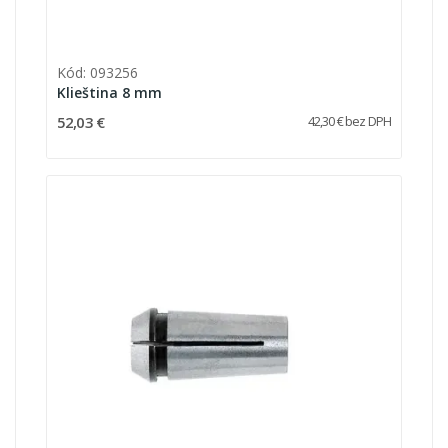
Kód: 093256
Klieština 8 mm
52,03 €
42,30 € bez DPH