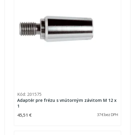
Kód: 201575
Adaptér pre frézu s vnútorným závitom M 12 x
1
45,51 €
37 € bez DPH