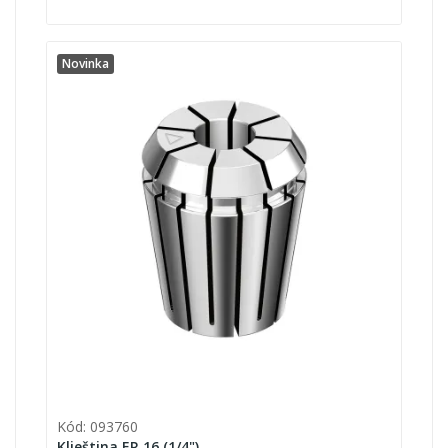
Novinka
Kód: 093760
Klieština ER 16 (1/4")