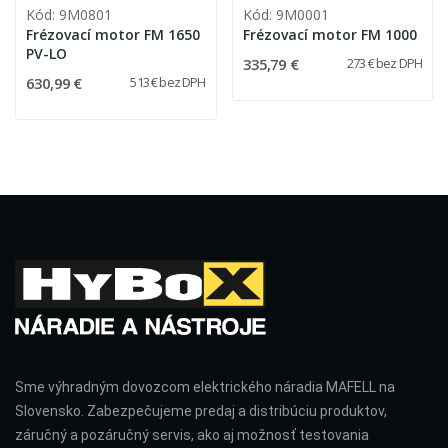
Kód: 9M0801
Kód: 9M0001
Frézovací motor FM 1650
Frézovací motor FM 1000
PV-LO
335,79 €
273 € bez DPH
630,99 €
513 € bez DPH
Sme výhradným dovozcom elektrického náradia MAFELL na
Slovensko. Zabezpečujeme predaj a distribúciu produktov,
záručný a pozáručný servis, ako aj možnosť testovania