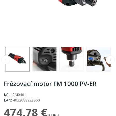
Frézovací motor FM 1000 PV-ER
Kód:
9M0401
EAN:
4032689229560
474,78 €
s DPH