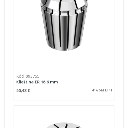
Kód: 093755
Klieština ER 16 6 mm
50,43 €
41 € bez DPH