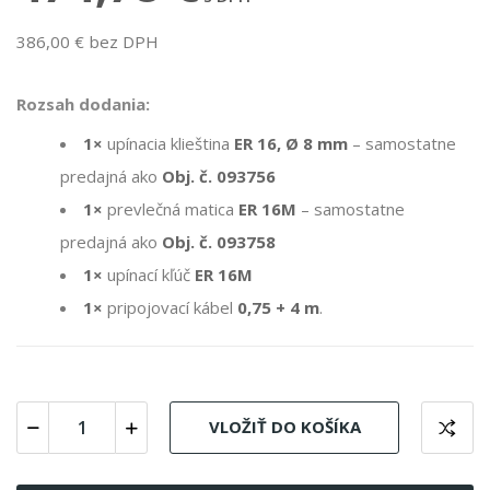
386,00 € bez DPH
Rozsah dodania:
1×
upínacia klieština
ER 16, Ø 8 mm
– samostatne
predajná ako
Obj. č. 093756
1×
prevlečná matica
ER 16M
– samostatne
predajná ako
Obj. č. 093758
1×
upínací kľúč
ER 16M
1×
pripojovací kábel
0,75 + 4 m
.
VLOŽIŤ DO KOŠÍKA