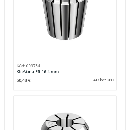
Kód: 093754
Klieština ER 16 4 mm
50,43 €
41 € bez DPH