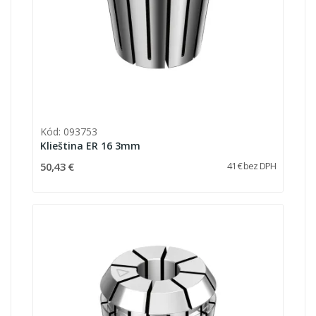
Kód: 093753
Klieština ER 16 3mm
50,43 €
41 € bez DPH