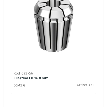
Kód: 093756
Klieština ER 16 8 mm
50,43 €
41 € bez DPH