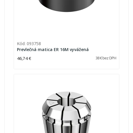
Kód: 093758
Prevlečná matica ER 16M vyvážená
46,74 €
38 € bez DPH