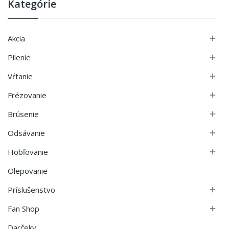
Kategórie
Akcia

Pílenie

Vŕtanie

Frézovanie

Brúsenie

Odsávanie

Hobľovanie

Olepovanie
Príslušenstvo

Fan Shop

Darčeky