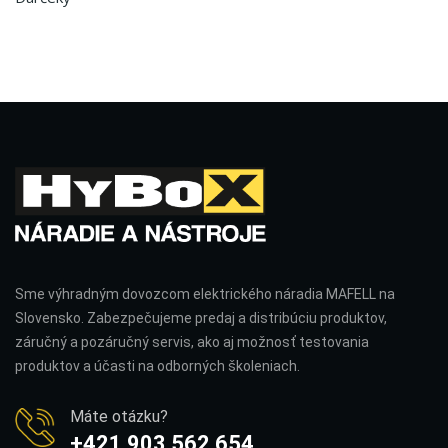
Sme výhradným dovozcom elektrického náradia MAFELL na
Slovensko. Zabezpečujeme predaj a distribúciu produktov,
záručný a pozáručný servis, ako aj možnosť testovania
produktov a účasti na odborných školeniach.
Máte otázku?
+421 903 562 654