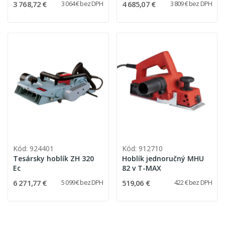
3 768,72 €
4 685,07 €
3 064 € bez DPH
3 809 € bez DPH
Kód: 924401
Kód: 912710
Tesársky hoblík ZH 320
Hoblík jednoručný MHU
Ec
82 v T-MAX
6 271,77 €
519,06 €
5 099 € bez DPH
422 € bez DPH