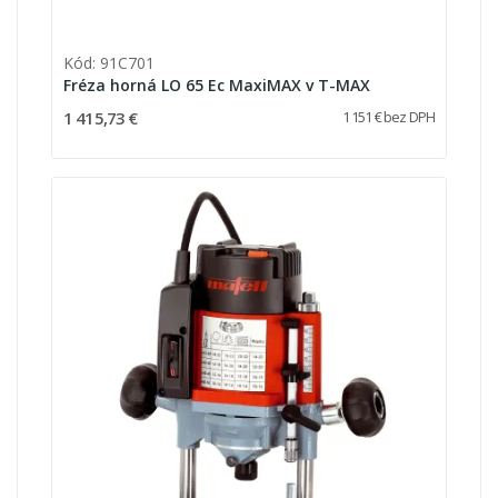
Kód: 91C701
Fréza horná LO 65 Ec MaxiMAX v T-MAX
1 415,73 €
1 151 € bez DPH