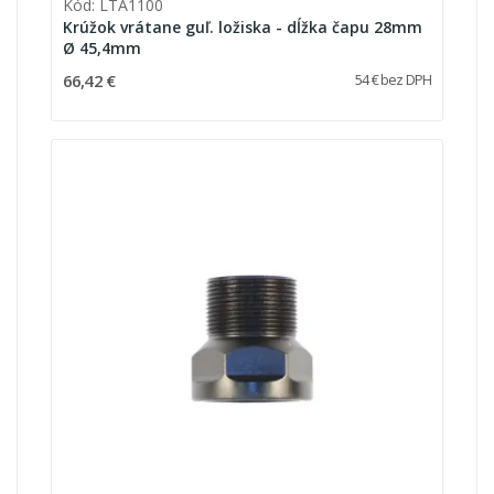
Kód: LTA1100
Krúžok vrátane guľ. ložiska - dĺžka čapu 28mm
Ø 45,4mm
66,42 €
54 € bez DPH