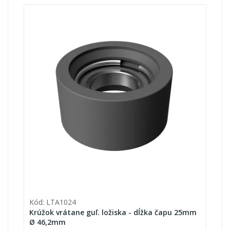
Kód: LTA1024
Krúžok vrátane guľ. ložiska - dĺžka čapu 25mm
Ø 46,2mm