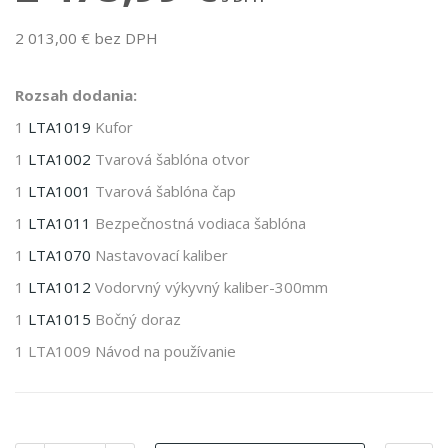
2 013,00 € bez DPH
Rozsah dodania:
1
LTA1019
Kufor
1
LTA1002
Tvarová šablóna otvor
1
LTA1001
Tvarová šablóna čap
1
LTA1011
Bezpečnostná vodiaca šablóna
1
LTA1070
Nastavovací kaliber
1
LTA1012
Vodorvný výkyvný kaliber-300mm
1
LTA1015
Bočný doraz
1 LTA1009 Návod na používanie