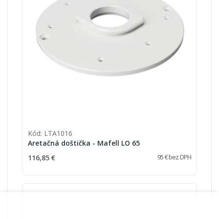
Kód: LTA1016
Aretačná doštička - Mafell LO 65
116,85 €
95 € bez DPH