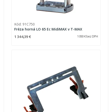
Kód: 91C750
Fréza horná LO 65 Ec MidiMAX v T-MAX
1 344,39 €
1 093 € bez DPH