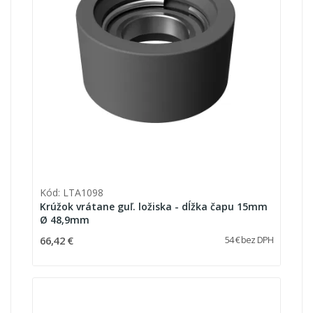
Kód: LTA1098
Krúžok vrátane guľ. ložiska - dĺžka čapu 15mm
Ø 48,9mm
66,42 €
54 € bez DPH