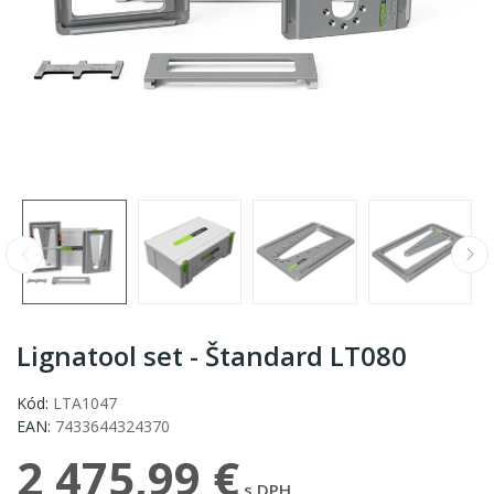
Lignatool set - Štandard LT080
Kód:
LTA1047
EAN:
7433644324370
2 475,99 €
s DPH