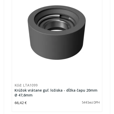
Kód: LTA1099
Krúžok vrátane guľ. ložiska - dĺžka čapu 20mm
Ø 47,6mm
66,42 €
54 € bez DPH