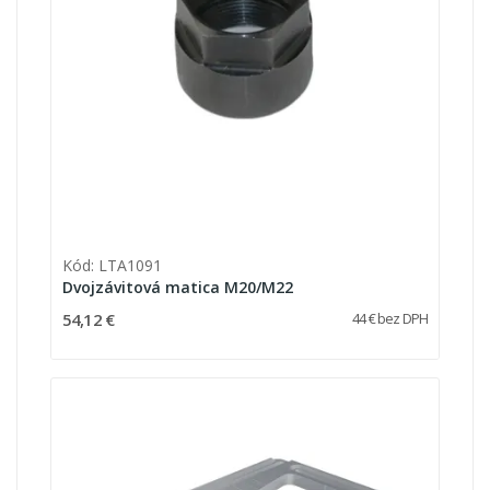
Kód: LTA1091
Dvojzávitová matica M20/M22
54,12 €
44 € bez DPH