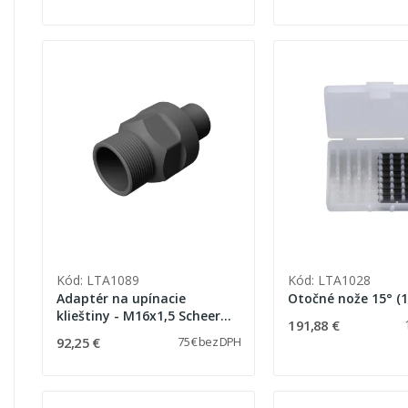
Kód: LTA1089
Kód: LTA1028
Adaptér na upínacie
Otoč
klieštiny - M16x1,5 Scheer
191,88 €
HM16/HM18/HM25
92,25 €
75 € bez DPH