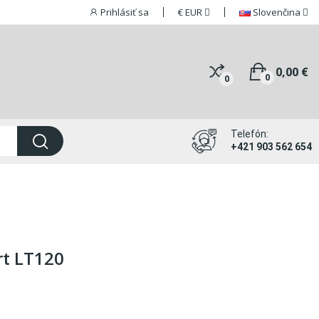
Prihlásiť sa
€
EUR
Slovenčina
0,00 €
0
0
Telefón:
+421 903 562 654
rt LT120