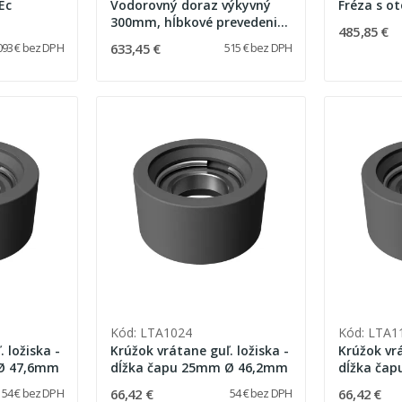
Ec
Vodorovný doraz výkyvný
Fréza s o
300mm, hĺbkové prevedenie
485,85 €
135 mm (LT060 / LT080 /
633,45 €
093 € bez DPH
515 € bez DPH
LT120)
Kód: LTA1024
Kód: LTA1
 ložiska -
Krúžok vrátane guľ. ložiska -
Krúžok vrá
 Ø 47,6mm
dĺžka čapu 25mm Ø 46,2mm
66,42 €
66,42 €
54 € bez DPH
54 € bez DPH