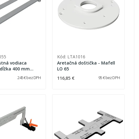
055
Kód: LTA1016
tná vodiaca
Aretačná doštička - Mafell
 dĺžka 400 mm
LO 65
116,85 €
245 € bez DPH
95 € bez DPH