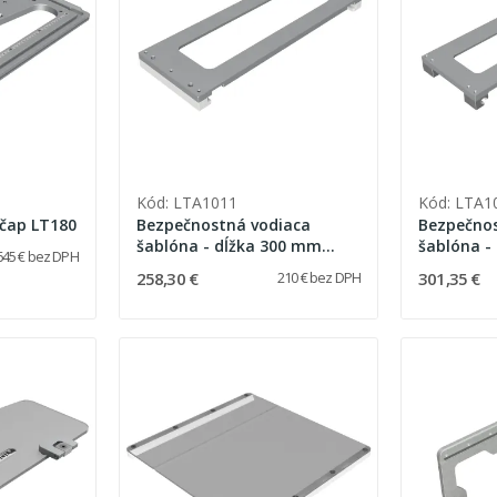
Kód: LTA1011
Kód: LTA1
Tvarová šablóna - čap LT180
Bezpečnostná vodiaca
Bezpečnos
šablóna - dĺžka 300 mm
šablóna -
645 € bez DPH
(LT060 / LT080 / LT120)
(LT180)
258,30 €
301,35 €
210 € bez DPH