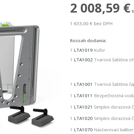
2 008,59 €
1 633,00 € bez DPH
Rozsah dodania:
1
LTA1019
Kufor
1
LTA1002
Tvarová šablóna o
1
LTA1001
Tvarová šablóna ča
1
LTA1011
Bezpečnostná vodi
1
LTA1021
Simplex dorazová če
1
LTA1020
Simplex dorazová če
1
LTA1070
Nastavovací kaliber