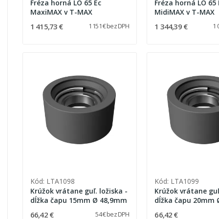
Fréza horná LO 65 Ec
Fréza horná LO 65 
MaxiMAX v T-MAX
MidiMAX v T-MAX
1 415,73 €
1 344,39 €
1 151 € bez DPH
1 
Kód: LTA1098
Kód: LTA1099
Krúžok vrátane guľ. ložiska -
Krúžok vrátane guľ.
dĺžka čapu 15mm Ø 48,9mm
dĺžka čapu 20mm
66,42 €
66,42 €
54 € bez DPH