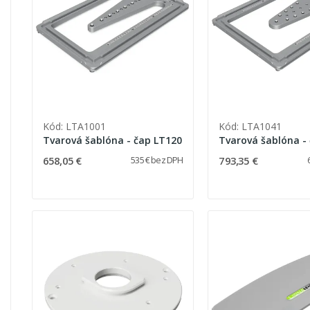
Kód: LTA1001
Kód: LTA1041
Tvarová šablóna - čap LT120
658,05 €
793,35 €
535 € bez DPH