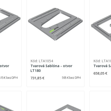
Kód: LTA1054
Kód: LTA1
 otvor
Tvarová šablóna - otvor
LT180
658,05 €
731,85 €
515 € bez DPH
595 € bez DPH