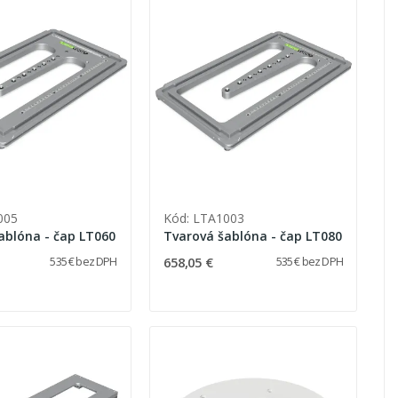
005
Kód: LTA1003
Tvarová šablóna - čap LT060
Tvarová šablóna - čap LT080
658,05 €
535 € bez DPH
535 € bez DPH