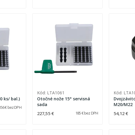
Kód: LTA1061
Kód: LTA1
né nože 15° (10 ks/ bal.)
Otočné nože 15° servisná
Dvojzávit
sada
M20/M22
156 € bez DPH
227,55 €
54,12 €
185 € bez DPH