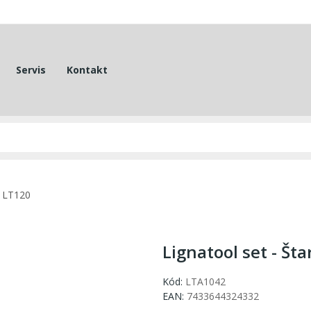
Servis
Kontakt
t LT120
Lignatool set - Šta
Kód:
LTA1042
EAN:
7433644324332