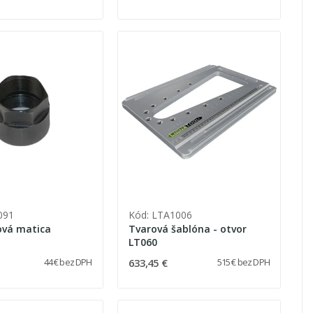
091
Kód: LTA1006
ová matica
Tvarová šablóna - otvor
LT060
633,45 €
44 € bez DPH
515 € bez DPH