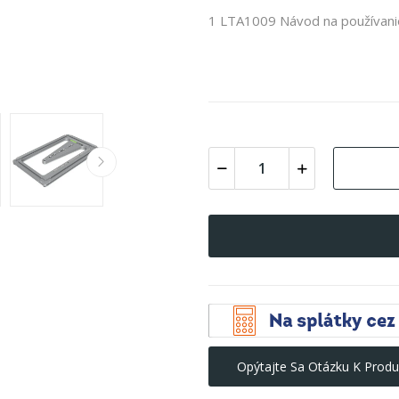
1 LTA1009 Návod na používani
Opýtajte Sa Otázku K Produ