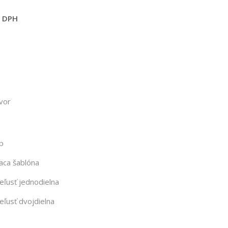
s DPH
tvor
p
aca šablóna
ľusť jednodielna
ľusť dvojdielna