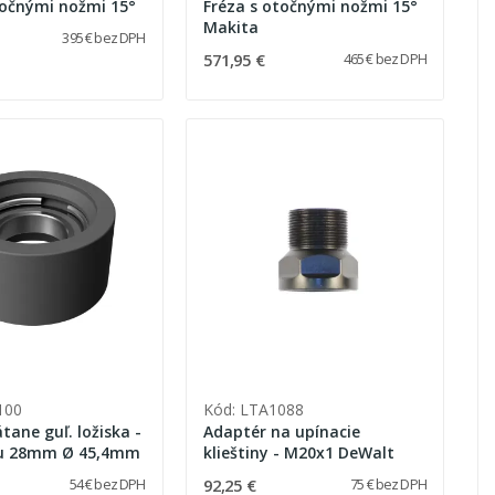
točnými nožmi 15°
Fréza s otočnými nožmi 15°
Makita
395 € bez DPH
571,95 €
465 € bez DPH
100
Kód: LTA1088
tane guľ. ložiska -
Adaptér na upínacie
dĺžka čapu 28mm Ø 45,4mm
klieštiny - M20x1 DeWalt
92,25 €
54 € bez DPH
75 € bez DPH