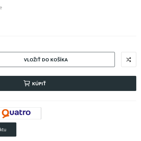
e
VLOŽIŤ DO KOŠÍKA
KÚPIŤ
ktu