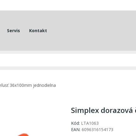
Servis
Kontakt
eľusť 36x100mm jednodielna
Simplex dorazová
Kód:
LTA1063
EAN:
6096316154173