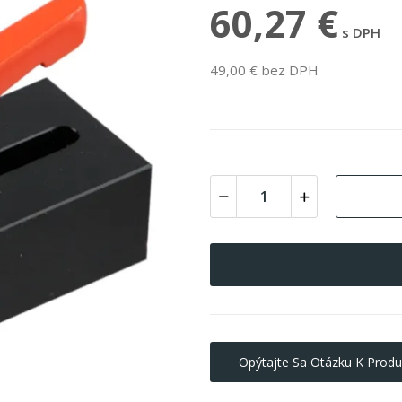
60,27 €
s DPH
49,00 € bez DPH
Opýtajte Sa Otázku K Produ