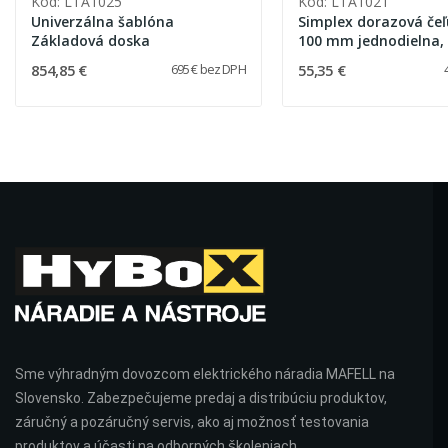
Kód: LTA1025
Kód: LTA1021
Univerzálna šablóna
Simplex dorazová čeľ
Základová doska
100 mm jednodielna, 
LT080 / LT120 / LT180
854,85 €
55,35 €
695 € bez DPH
Sme výhradným dovozcom elektrického náradia MAFELL na
Slovensko. Zabezpečujeme predaj a distribúciu produktov,
záručný a pozáručný servis, ako aj možnosť testovania
produktov a účasti na odborných školeniach.