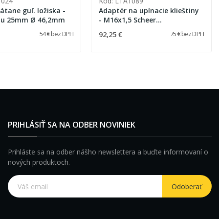
1024
Kód: LTA1089
átane guľ. ložiska -
Adaptér na upínacie klieštiny
dĺžka čapu 25mm Ø 46,2mm
- M16x1,5 Scheer
HM16/HM18/HM25
92,25 €
54 € bez DPH
75 € bez DPH
PRIHLÁSIŤ SA NA ODBER NOVINIEK
Prihláste sa na odber nášho newslettera a buďte informovaní o
nových produktoch.
Odoberať