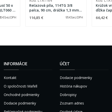
Kód: LTA1164
Kód: LTA
usť 50 x
Reťazová píla, 114TG 3/8
Krúžok vr
(LT060 /
palca, 90 cm, drážka 1,3 mm
)
(Oregon 91VG-84E)
116,85 €
66,42 €
45 € bez DPH
95 € bez DPH
INFORMÁCIE
ÚČET
Kontakt
Dodacie podmienky
O spoločnosti Mafell
História nákupov
Onchodné podmienky
Dobropisy
Dodacie podmienky
Zoznam adries
Reklamačné podmienky
Osobné údaje