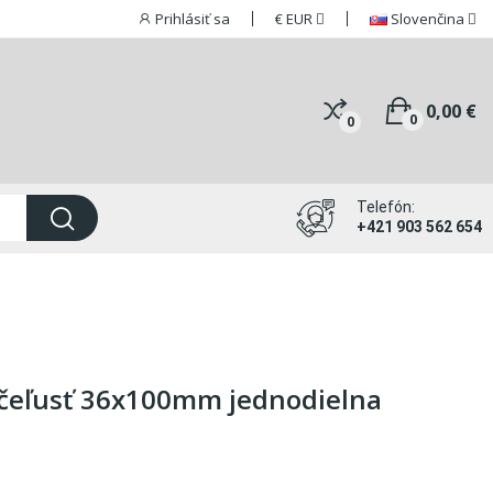
Prihlásiť sa
€
EUR
Slovenčina
0,00 €
0
0
Telefón:
+421 903 562 654
 čeľusť 36x100mm jednodielna