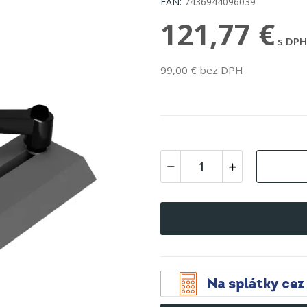
EAN:
7436944096039
121,77 €
s DPH
99,00 € bez DPH