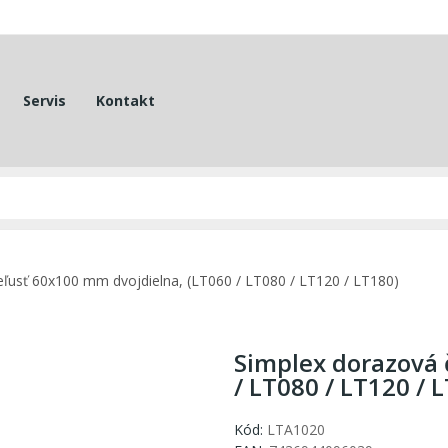
Servis
Kontakt
eľusť 60x100 mm dvojdielna, (LT060 / LT080 / LT120 / LT180)
Simplex dorazová 
/ LT080 / LT120 / 
Kód:
LTA1020