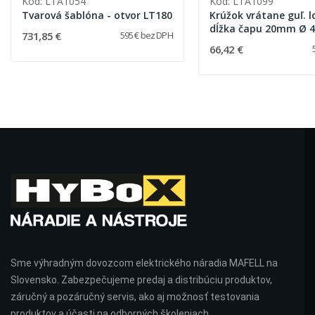
Kód: LTA1054
Kód: LTA1099
Tvarová šablóna - otvor LT180
Krúžok vrátane guľ. l
dĺžka čapu 20mm Ø 
731,85 €
595 € bez DPH
66,42 €
Sme výhradným dovozcom elektrického náradia MAFELL na
Slovensko. Zabezpečujeme predaj a distribúciu produktov,
záručný a pozáručný servis, ako aj možnosť testovania
produktov a účasti na odborných školeniach.