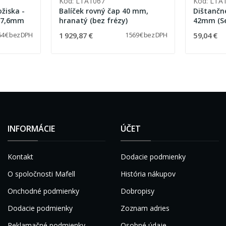
Kód: LTA1067
Kód: LTA
ožiska -
Balíček rovný čap 40 mm,
Dištančné
47,6mm
hranatý (bez frézy)
42mm (Se
1 929,87 €
59,04 €
54 € bez DPH
1 569 € bez DPH
INFORMÁCIE
ÚČET
Kontakt
Dodacie podmienky
O spoločnosti Mafell
História nákupov
Onchodné podmienky
Dobropisy
Dodacie podmienky
Zoznam adries
Reklamačné podmienky
Osobné údaje