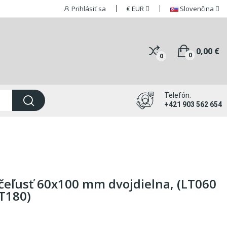
Prihlásiť sa
€
EUR
Slovenčina
0,00 €
0
0
Telefón:
+421 903 562 654
čeľusť 60x100 mm dvojdielna, (LT060
LT180)