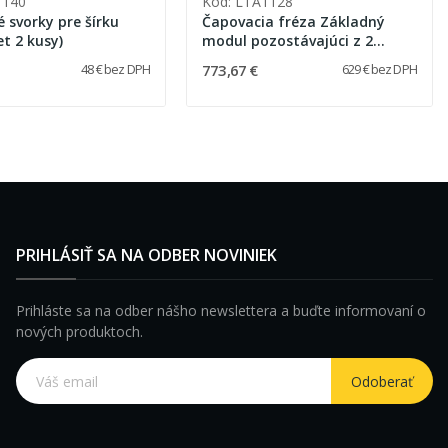
1140
Kód: LTA1128
 svorky pre šírku
Čapovacia fréza Základný
t 2 kusy)
modul pozostávajúci z 2
konzol, 2 otočných vodiacich
773,67 €
48 € bez DPH
629 € bez DPH
ramien
PRIHLÁSIŤ SA NA ODBER NOVINIEK
Prihláste sa na odber nášho newslettera a buďte informovaní o
nových produktoch.
Odoberať