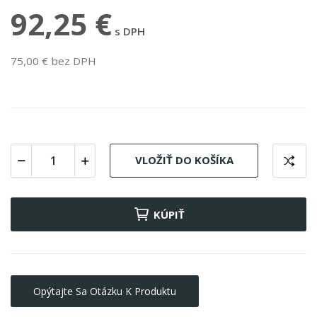
92,25 €
s DPH
75,00 € bez DPH
VLOŽIŤ DO KOŠÍKA
KÚPIŤ
Opýtajte Sa Otázku K Produktu