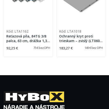
Kód: LTA1162
Kód: LTA1018
Reťazová píla, 84TG 3/8
Ochranný kryt proti
palca, 63 cm, drážka 1,3
trieskam – zvislý (LT060 /
mm (Oregon 91VG-84E)
LT080 / LT120)
92,25 €
183,27 €
75 € bez DPH
149 € bez DPH