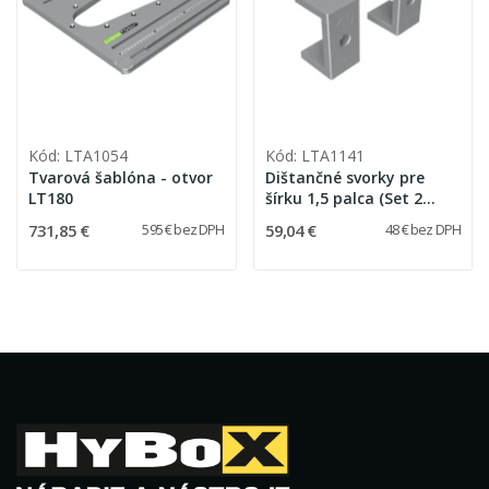
Kód: LTA1054
Kód: LTA1141
Tvarová šablóna - otvor
Dištančné svorky pre
LT180
šírku 1,5 palca (Set 2
kusy)
731,85 €
59,04 €
595 € bez DPH
48 € bez DPH