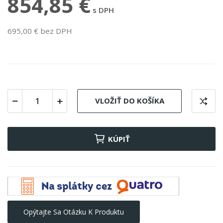
854,85 €
s DPH
695,00 € bez DPH
VLOŽIŤ DO KOŠÍKA
KÚPIŤ
Opýtajte Sa Otázku K Produktu