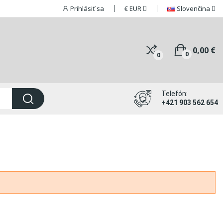
Prihlásiť sa
€
EUR
Slovenčina
0,00 €
0
0
Telefón:
+421 903 562 654