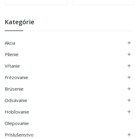
Kategórie
Akcia

Pílenie

Vŕtanie

Frézovanie

Brúsenie

Odsávanie

Hobľovanie

Olepovanie
Príslušenstvo
