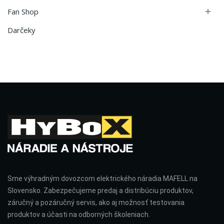
Fan Shop

Darčeky
Sme výhradným dovozcom elektrického náradia MAFELL na
Slovensko. Zabezpečujeme predaj a distribúciu produktov,
záručný a pozáručný servis, ako aj možnosť testovania
produktov a účasti na odborných školeniach.