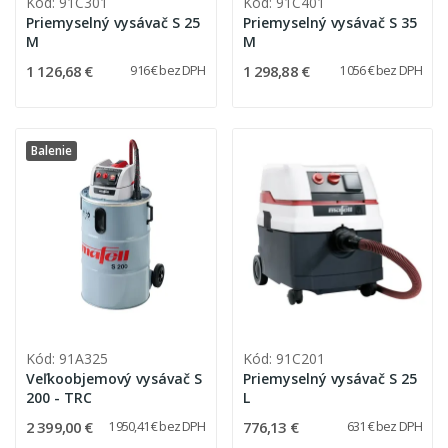
Kód: 91C301
Kód: 91C401
Priemyselný vysávač S 25
Priemyselný vysávač S 35
M
M
1 126,68 €
1 298,88 €
916 € bez DPH
1 056 € bez DPH
Balenie
Kód: 91A325
Kód: 91C201
Veľkoobjemový vysávač S
Priemyselný vysávač S 25
200 - TRC
L
2 399,00 €
776,13 €
1 950,41 € bez DPH
631 € bez DPH