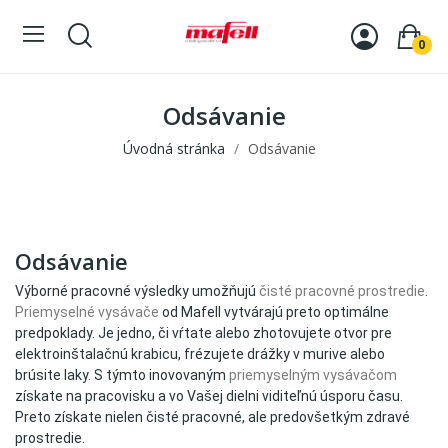
0
Odsávanie
Úvodná stránka
Odsávanie
Odsávanie
Výborné pracovné výsledky umožňujú
čisté pracovné prostredie
.
Priemyselné vysávače
od Mafell vytvárajú preto optimálne
predpoklady. Je jedno, či vŕtate alebo zhotovujete otvor pre
elektroinštalačnú krabicu, frézujete drážky v murive alebo
brúsite laky. S týmto inovovaným
priemyselným vysávačom
získate na pracovisku a vo Vašej dielni viditeľnú úsporu času.
Preto získate nielen čisté pracovné, ale predovšetkým zdravé
prostredie.