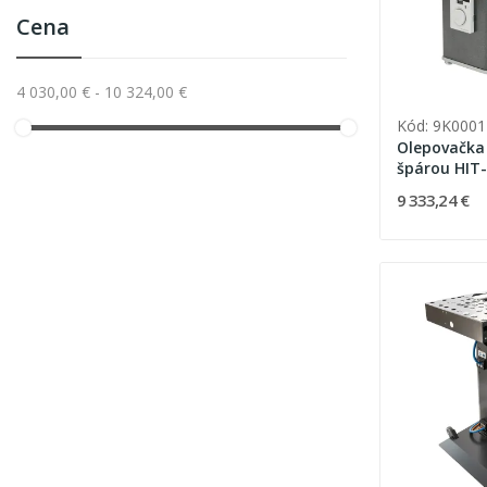
Cena
4 030,00 € - 10 324,00 €
Kód: 9K0001
Olepovačka
špárou HIT
9 333,24 €