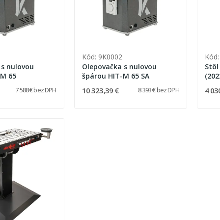
Kód: 9K0002
Kód:
 s nulovou
Olepovačka s nulovou
Stôl
-M 65
špárou HIT-M 65 SA
(202
10 323,39 €
4 03
7 588 € bez DPH
8 393 € bez DPH