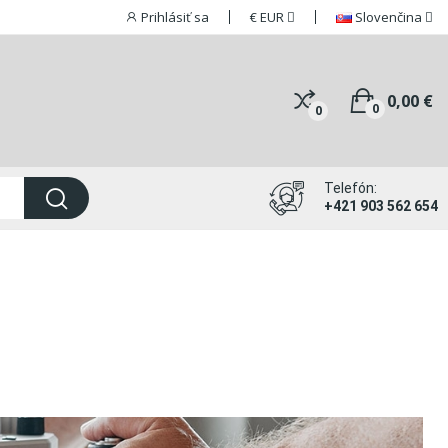
Prihlásiť sa
€
EUR
Slovenčina
0,00 €
0
0
Telefón:
+421 903 562 654