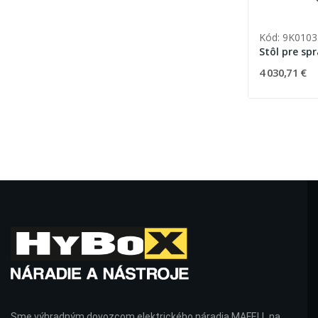
Kód: 9K0103
Stôl pre sp
4 030,71 €
Sme výhradným dovozcom elektrického náradia MAFELL na