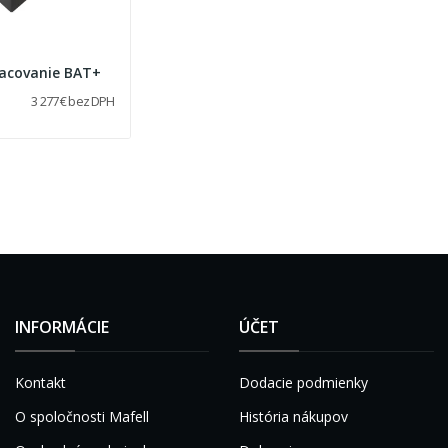
racovanie BAT+
3 277 € bez DPH
INFORMÁCIE
ÚČET
Kontakt
Dodacie podmienky
O spoločnosti Mafell
História nákupov