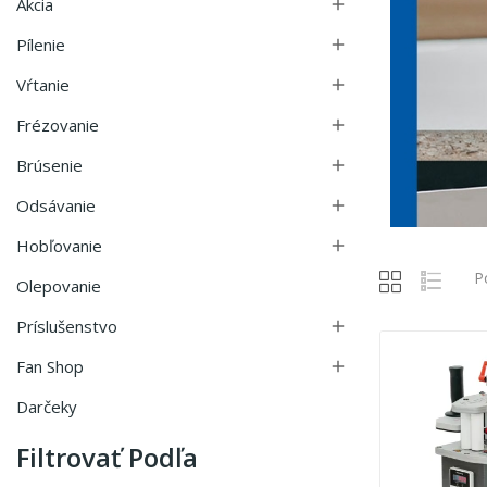
Akcia

Pílenie

Vŕtanie

Frézovanie

Brúsenie

Odsávanie

Hobľovanie

P
Olepovanie
Príslušenstvo

Fan Shop

Darčeky
Filtrovať Podľa