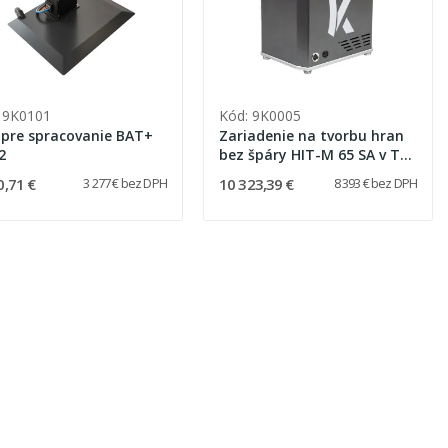
 9K0101
Kód: 9K0005
 pre spracovanie BAT+
Zariadenie na tvorbu hran
2
bez špáry HIT-M 65 SA v T-
MAX
0,71 €
10 323,39 €
3 277 € bez DPH
8 393 € bez DPH