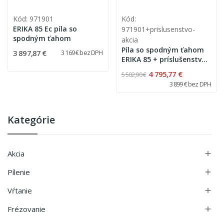
Kód: 971901
Kód:
ERIKA 85 Ec píla so
971901+prislusenstvo-
spodným ťahom
akcia
Píla so spodným ťahom
3 897,87 €
3 169 € bez DPH
ERIKA 85 + príslušenstvo
6ks - AKCIA
4 795,77 €
5 502,90 €
3 899 € bez DPH
Kategórie
Akcia

Pílenie

Vŕtanie

Frézovanie
