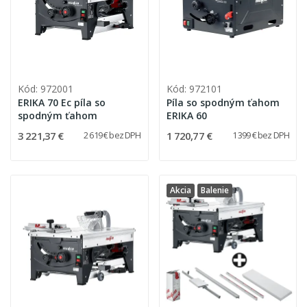
Kód: 972001
Kód: 972101
ERIKA 70 Ec píla so
Píla so spodným ťahom
spodným ťahom
ERIKA 60
3 221,37 €
1 720,77 €
2 619 € bez DPH
1 399 € bez DPH
Akcia
Balenie