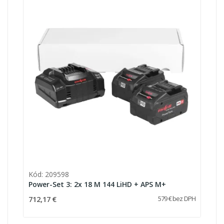
Kód: 209598
Power-Set 3: 2x 18 M 144 LiHD + APS M+
712,17 €
579 € bez DPH