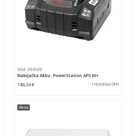
Kód: 094509
Nabíjačka Akku- PowerStation APS M+
140,34 €
114,10 € bez DPH
Akcia