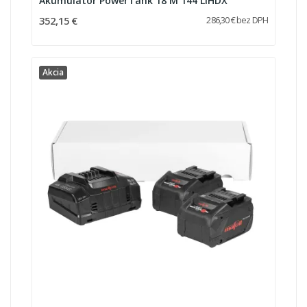
Akumulátor PowerTank 18 M 144 LiHDX
352,15 €
286,30 € bez DPH
Akcia