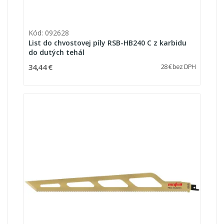
Kód: 092628
List do chvostovej píly RSB-HB240 C z karbidu
do dutých tehál
34,44 €
28 € bez DPH