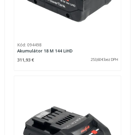
Kód: 094498
Akumulátor 18 M 144 LiHD
311,93 €
253,60 € bez DPH