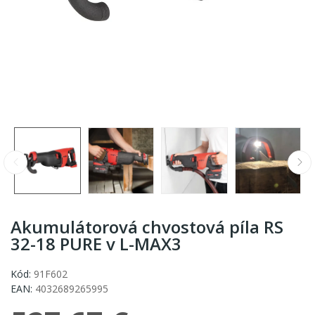
Akumulátorová chvostová píla RS
32-18 PURE v L-MAX3
Kód:
91F602
EAN:
4032689265995