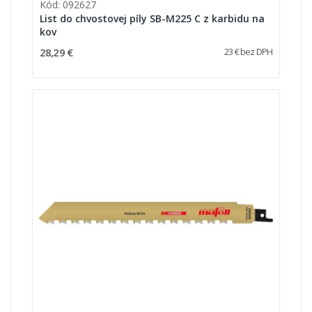
Kód: 092627
List do chvostovej píly SB-M225 C z karbidu na
kov
28,29 €
23 € bez DPH