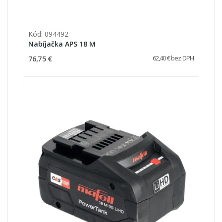
Kód: 094492
Nabíjačka APS 18 M
76,75 €
62,40 € bez DPH