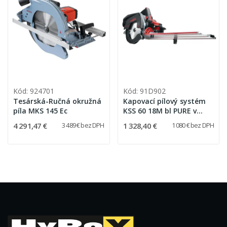
Kód: 924701
Kód: 91D902
Tesárská-Ručná okružná
Kapovací pílový systém
píla MKS 145 Ec
KSS 60 18M bl PURE v
transportnom kufri
4 291,47 €
1 328,40 €
3 489 € bez DPH
1 080 € bez DPH