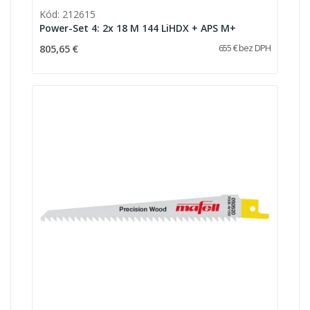
Kód: 212615
Power-Set 4: 2x 18 M 144 LiHDX + APS M+
805,65 €
655 € bez DPH