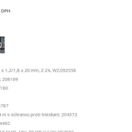
s DPH
0 x 1,2/1,8 x 20 mm, Z 24, WZ;092558
S; 208169
3180
6787
1,4 m s ochranou proti trieskam; 204372
94492