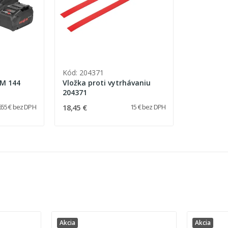
Kód: 204371
 M 144
Vložka proti vytrhávaniu
204371
18,45 €
655 € bez DPH
15 € bez DPH
Akcia
Akcia