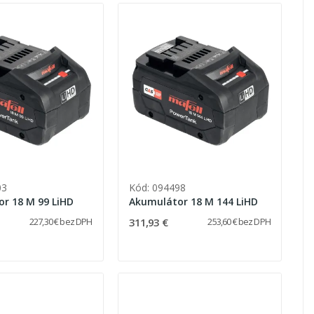
03
Kód: 094498
r 18 M 99 LiHD
Akumulátor 18 M 144 LiHD
311,93 €
227,30 € bez DPH
253,60 € bez DPH