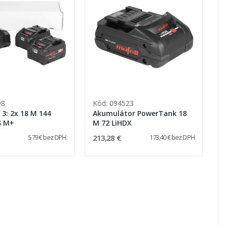
98
Kód: 094523
 3: 2x 18 M 144
Akumulátor PowerTank 18
S M+
M 72 LiHDX
213,28 €
579 € bez DPH
173,40 € bez DPH