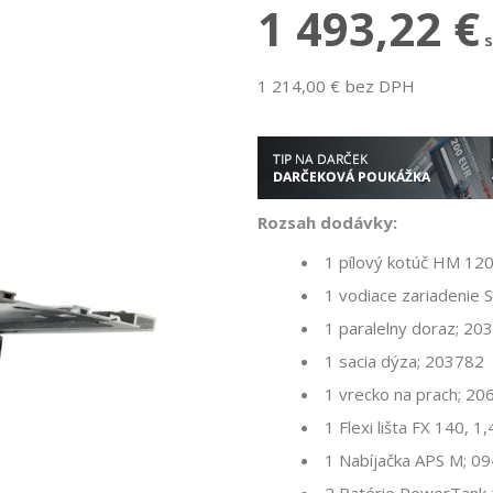
1 493,22 €
1 214,00 € bez DPH
Rozsah dodávky:
1 pílový kotúč HM 12
1 vodiace zariadenie 
1 paralelny doraz; 20
1 sacia dýza; 203782
1 vrecko na prach; 20
1 Flexi lišta FX 140, 
1 Nabíjačka APS M; 0