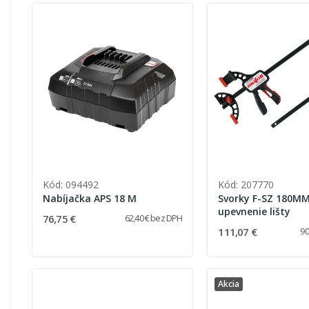
Kód: 094492
Kód: 207770
Nabíjačka APS 18 M
Svorky F-SZ 180MM 
upevnenie lišty
76,75 €
62,40 € bez DPH
111,07 €
90
Akcia