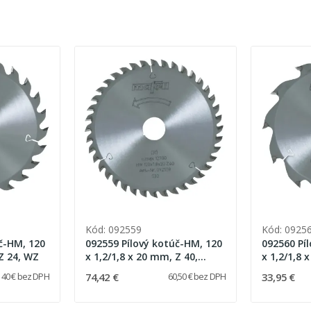
Kód: 092559
Kód: 0925
č-HM, 120
092559 Pílový kotúč-HM, 120
092560 Pí
 Z 24, WZ
x 1,2/1,8 x 20 mm, Z 40,
x 1,2/1,8 
FZ/TR
74,42 €
33,95 €
40 € bez DPH
60,50 € bez DPH