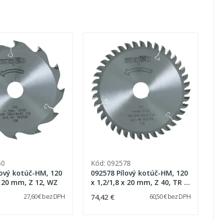
60
Kód: 092578
lový kotúč-HM, 120
092578 Pílový kotúč-HM, 120
x 20 mm, Z 12, WZ
x 1,2/1,8 x 20 mm, Z 40, TR /
Laminat
74,42 €
27,60 € bez DPH
60,50 € bez DPH