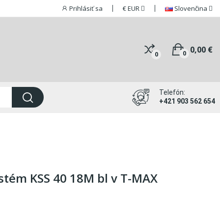
Prihlásiť sa
€
EUR
Slovenčina
0,00 €
0
0
Telefón:
+421 903 562 654
ystém KSS 40 18M bl v T-MAX