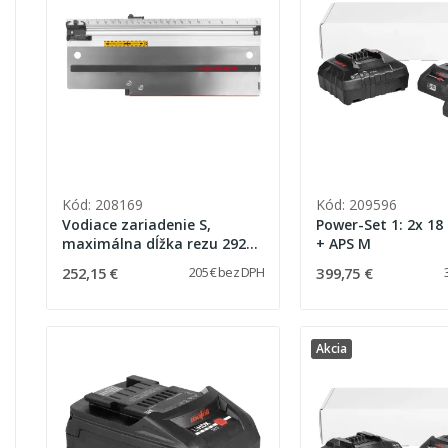
Kód: 208169
Kód: 209596
Vodiace zariadenie S,
Power-Set 1: 2x 18
maximálna dĺžka rezu 292
+ APS M
mm
252,15 €
399,75 €
205 € bez DPH
Akcia