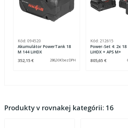
Kód: 094520
Kód: 212615
Akumulátor PowerTank 18
Power-Set 4: 2x 18
M 144 LiHDX
LiHDX + APS M+
352,15 €
805,65 €
286,30 € bez DPH
Produkty v rovnakej kategórii: 16