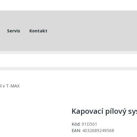
Servis
Kontakt
bl v T-MAX
Kapovací pílový s
Kód:
91D501
EAN:
4032689249568