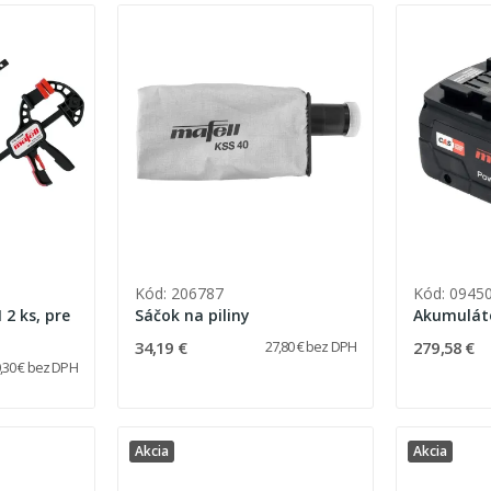
Kód: 206787
Kód: 0945
2 ks, pre
Sáčok na piliny
Akumuláto
34,19 €
279,58 €
27,80 € bez DPH
,30 € bez DPH
Akcia
Akcia