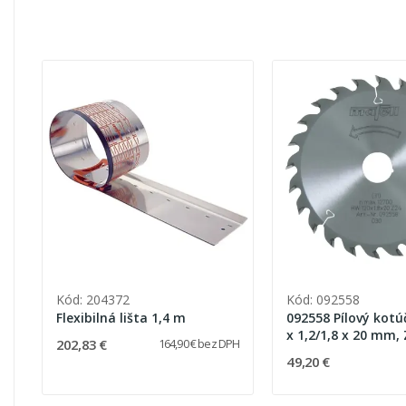
Kód: 204372
Kód: 092558
Flexibilná lišta 1,4 m
092558 Pílový kotú
x 1,2/1,8 x 20 mm,
202,83 €
164,90 € bez DPH
49,20 €