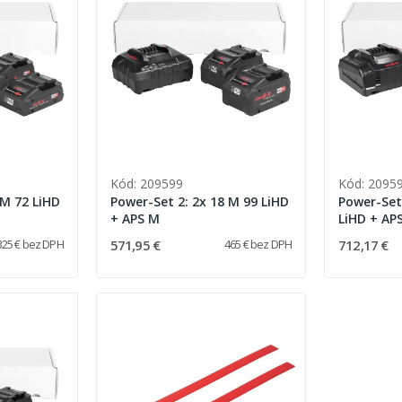
Kód: 209599
Kód: 2095
 M 72 LiHD
Power-Set 2: 2x 18 M 99 LiHD
Power-Set
+ APS M
LiHD + AP
571,95 €
712,17 €
325 € bez DPH
465 € bez DPH