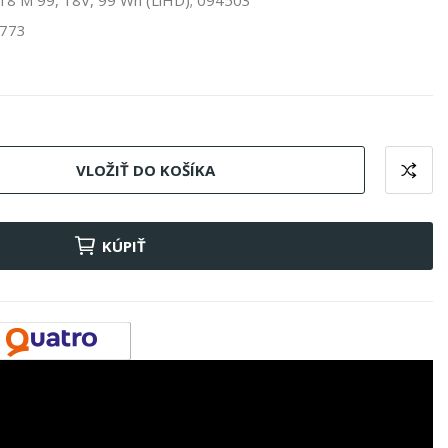
18 M 99, 18V, 99 Wh (LiHD); 094503
3773
VLOŽIŤ DO KOŠÍKA
KÚPIŤ