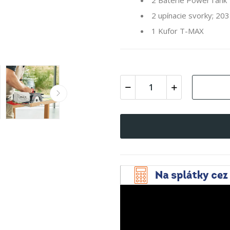
2 Batérie PowerTank 
2 upínacie svorky; 20
1 Kufor T-MAX