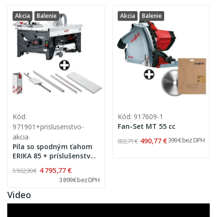
Akcia
Balenie
Akcia
Balenie
Kód:
Kód: 917609-1
Fan-Set MT 55 cc
971901+prislusenstvo-
akcia
490,77 €
399 € bez DPH
832,71 €
Píla so spodným ťahom
ERIKA 85 + príslušenstvo
6ks - AKCIA
4 795,77 €
5 502,90 €
3 899 € bez DPH
Video