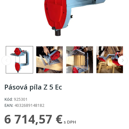
Pásová píla Z 5 Ec
Kód:
925301
EAN:
4032689148182
6 714,57 €
s DPH