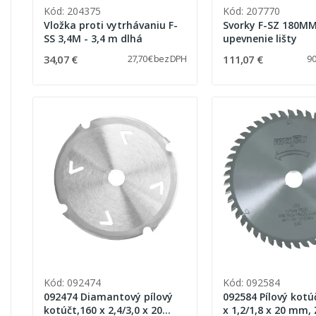
Kód: 204375
Kód: 207770
Vložka proti vytrhávaniu F-
Svorky F-SZ 180MM 
SS 3,4M - 3,4 m dlhá
upevnenie lišty
34,07 €
111,07 €
27,70 € bez DPH
90
Kód: 092474
Kód: 092584
092474 Diamantový pílový
092584 Pílový kotú
kotúčt,160 x 2,4/3,0 x 20
x 1,2/1,8 x 20 mm,