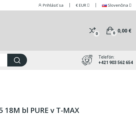
Prihlásiť sa
€
EUR
Slovenčina
0,00 €
0
0
Telefón:
+421 903 562 654
5 18M bl PURE v T-MAX