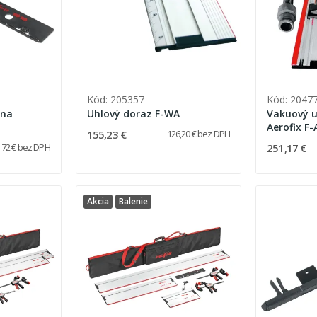
Kód: 205357
Kód: 2047
 na
Uhlový doraz F-WA
Vakuový u
Aerofix F-
155,23 €
126,20 € bez DPH
a dolný a
251,17 €
72 € bez DPH
flexibilnú
Akcia
Balenie