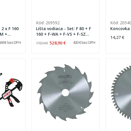
Kód: 209592
Kód: 2054
 2 x F 160
Lišta vodiaca - Set: F 80 + F
Koncovka l
MM +
160 + F-WA + F-VS + F-SZ
14,27 €
180MM + púzdro na lištu
528,90 €
369 € bez DPH
430 € bez DPH
718,94 €