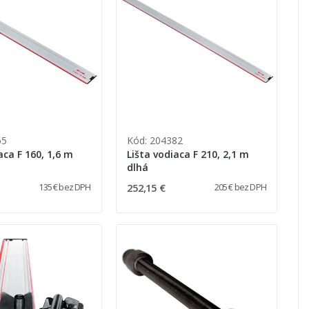
65
Kód: 204382
aca F 160, 1,6 m
Lišta vodiaca F 210, 2,1 m
dlhá
252,15 €
135 € bez DPH
205 € bez DPH