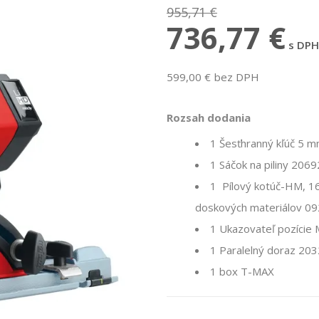
955,71 €
736,77 €
s DPH
599,00 € bez DPH
Rozsah dodania
1 Šesťhranný kľúč 5 
1 Sáčok na piliny 206
1
Pílový kotúč-HM, 16
doskových materiálov 0
1 Ukazovateľ pozíci
1 Paralelný doraz 20
1 box T-MAX