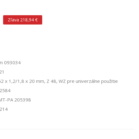
Zľava 218,94 €
mm 093034
921
2 x 1,2/1,8 x 20 mm, Z 48, WZ pre univerzálne použitie
92584
e MT-PA 205398
3214