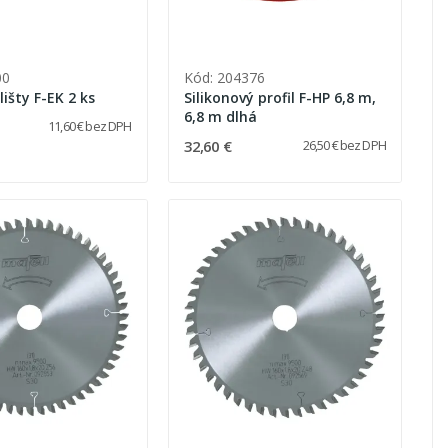
00
Kód: 204376
išty F-EK 2 ks
Silikonový profil F-HP 6,8 m,
6,8 m dlhá
11,60 € bez DPH
32,60 €
26,50 € bez DPH