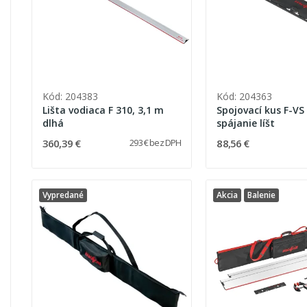
Kód: 204383
Kód: 204363
Lišta vodiaca F 310, 3,1 m
Spojovací kus F-VS
dlhá
spájanie líšt
360,39 €
88,56 €
293 € bez DPH
Vypredané
Akcia
Balenie