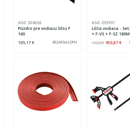
Kód: 204626
Kód: 209591
Púzdro pre vodiacu lištu F
Lišta vodiaca - Set:
160
+ F-VS + F-SZ 180
púzdro na lištu
105,17 €
453,87 €
85,50 € bez DPH
636,28 €