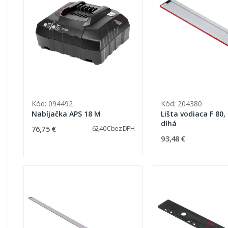
Kód: 094492
Kód: 204380
Nabíjačka APS 18 M
Lišta vodiaca F 80,
dlhá
76,75 €
62,40 € bez DPH
93,48 €