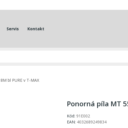
Servis
Kontakt
18M bl PURE v T-MAX
Ponorná píla MT 5
Kód:
91E002
EAN:
4032689249834