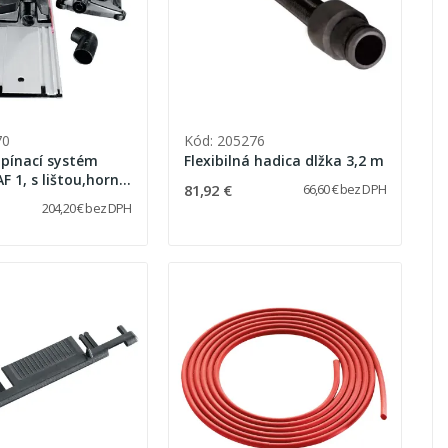
70
Kód: 205276
pínací systém
Flexibilná hadica dlžka 3,2 m
AF 1, s lištou,horný
81,92 €
66,60 € bez DPH
daptér pre
204,20 € bez DPH
 hadicu