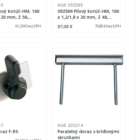
53
Kód: 092569
lový kotúč-HM, 160
092569 Pílový kotúč-HM, 160
x 20 mm, Z 56,
x 1,2/1,8 x 20 mm, Z 48,
jemné rezy v AL /
FZ/TR na laminátové panely
87,08 €
91,30 € bez DPH
70,80 € bez DPH
(Trespa)
67
Kód: 203214
raz F-RS
Paralelný doraz s krídlovými
skrutkami