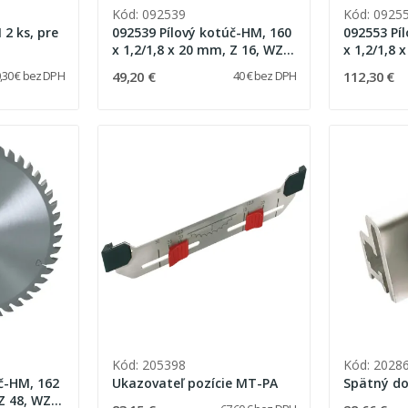
Kód: 092539
Kód: 0925
2 ks, pre
092539 Pílový kotúč-HM, 160
092553 Pí
x 1,2/1,8 x 20 mm, Z 16, WZ
x 1,2/1,8 
pre pozdĺžne rezy v dreve
FZ/TZ pre 
49,20 €
112,30 €
,30 € bez DPH
40 € bez DPH
Hliník
Kód: 205398
Kód: 2028
č-HM, 162
Ukazovateľ pozície MT-PA
Spätný do
 Z 48, WZ