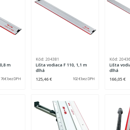
Kód: 204381
Kód: 2043
 0,8 m
Lišta vodiaca F 110, 1,1 m
Lišta vodi
dlhá
dlhá
125,46 €
166,05 €
76 € bez DPH
102 € bez DPH