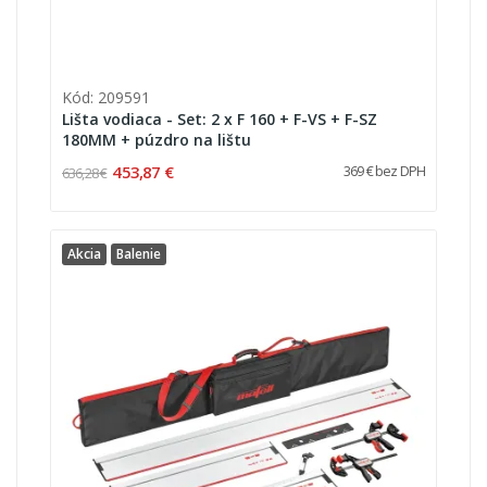
Kód: 209591
Lišta vodiaca - Set: 2 x F 160 + F-VS + F-SZ
180MM + púzdro na lištu
453,87 €
369 € bez DPH
636,28 €
Akcia
Balenie