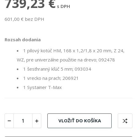
739,23 €
s DPH
601,00 € bez DPH
Rozsah dodania
1 pílový kotúč HM, 168 x 1,2/1,8 x 20 mm, Z 24,
WZ, pre univerzálne použitie na drevo; 092478
1 šesťhranný kľúč 5 mm; 093034
1 vrecko na prach; 206921
1 Systainer T-Max
VLOŽIŤ DO KOŠÍKA