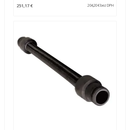
hadicu
251,17 €
204,20 € bez DPH