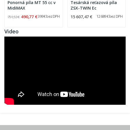
Ponorná píla MT 55 cc v
Tesárská reťazová píla
MidiMAX
ZSX-TWIN Ec
490,77 €
15 607,47 €
399 € bez DPH
12 689 € bez DPH
751,53 €
Video