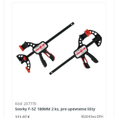
Kód: 207770
Svorky F-SZ 180MM 2 ks, pre upevnenie lišty
111,07 €
90,30 € bez DPH