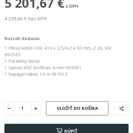
5 201,67 €
s DPH
4 229,00 € bez DPH
Rozsah dodania
1 Pílový kotúč-HM, 410 x 2,5/4,2 x 30 mm, Z 28, WZ
092525
1 Paralelný doraz
1 Upínací kľúč šesťhran, 6 mm 093081
1 Napájací kábel, 10 m 087612
VLOŽIŤ DO KOŠÍKA
KÚPIŤ