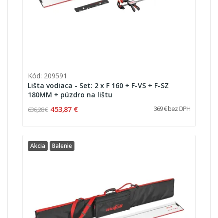
Kód: 209591
Lišta vodiaca - Set: 2 x F 160 + F-VS + F-SZ
180MM + púzdro na lištu
453,87 €
369 € bez DPH
636,28 €
Akcia
Balenie