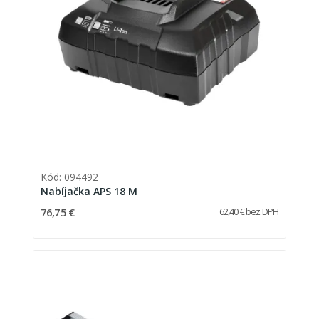
Kód: 094492
Nabíjačka APS 18 M
76,75 €
62,40 € bez DPH