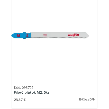
Kód: 093709
Pilový plátok M2, 5ks
23,37 €
19 € bez DPH