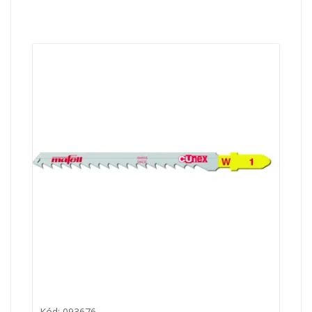
Kód: 093676