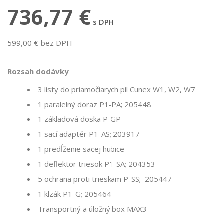
736,77 €
s DPH
599,00 € bez DPH
Rozsah dodávky
3 listy do priamočiarych píl Cunex W1, W2, W7
1 paralelný doraz P1-PA; 205448
1 základová doska P-GP
1 sací adaptér P1-AS; 203917
1 predĺženie sacej hubice
1 deflektor triesok P1-SA; 204353
5 ochrana proti trieskam P-SS; 205447
1 klzák P1-G; 205464
Transportný a úložný box MAX3