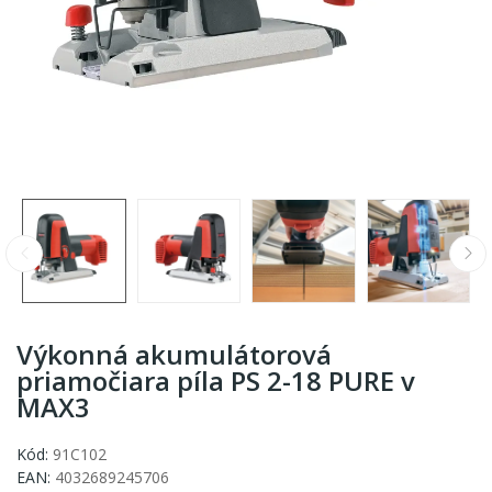
Výkonná akumulátorová
priamočiara píla PS 2-18 PURE v
MAX3
Kód:
91C102
EAN:
4032689245706