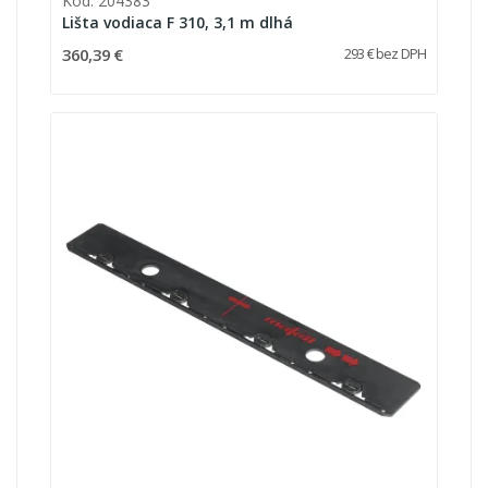
Kód: 204383
Lišta vodiaca F 310, 3,1 m dlhá
360,39 €
293 € bez DPH