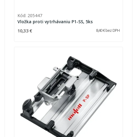
Kód: 205447
Vložka proti vytrhávaniu P1-SS, 5ks
10,33 €
8,40 € bez DPH