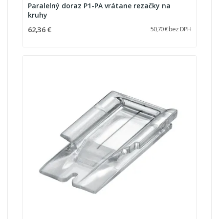
Paralelný doraz P1-PA vrátane rezačky na
kruhy
62,36 €
50,70 € bez DPH