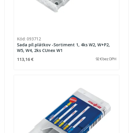
Kód: 093712
Sada píl.plátkov -Sortiment 1, 4ks W2, W+P2,
W5, W4, 2ks CUnex W1
113,16 €
92 € bez DPH