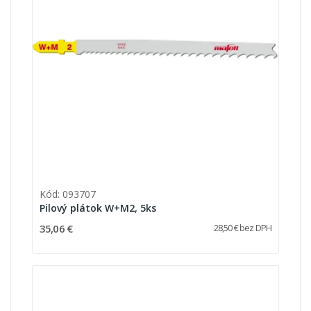
Kód: 093707
Pilový plátok W+M2, 5ks
35,06 €
28,50 € bez DPH