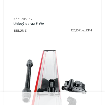
Kód: 205357
Uhlový doraz F-WA
155,23 €
126,20 € bez DPH