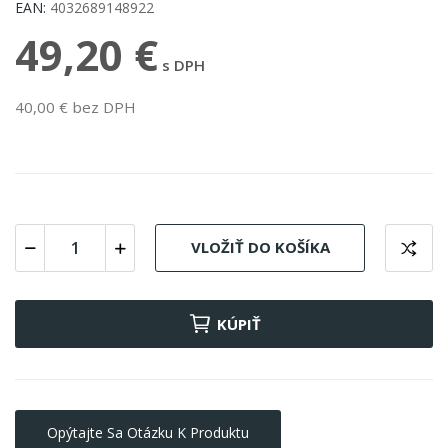
EAN:
4032689148922
49,20 €
s DPH
40,00 € bez DPH
VLOŽIŤ DO KOŠÍKA
KÚPIŤ
Opýtajte Sa Otázku K Produktu