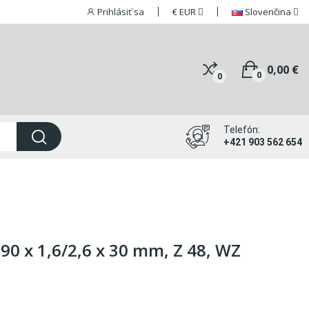
Prihlásiť sa
€
EUR
Slovenčina
0,00 €
0
0
Telefón:
+421 903 562 654
90 x 1,6/2,6 x 30 mm, Z 48, WZ