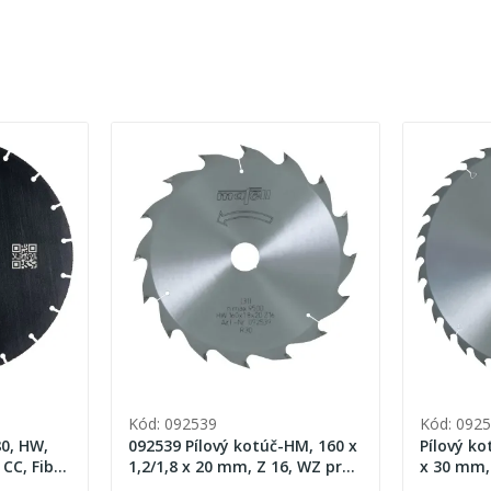
Kód: 092539
Kód: 092
80, HW,
092539 Pílový kotúč-HM, 160 x
Pílový ko
 CC, Fibre
1,2/1,8 x 20 mm, Z 16, WZ pre
x 30 mm,
pozdĺžne rezy v dreve