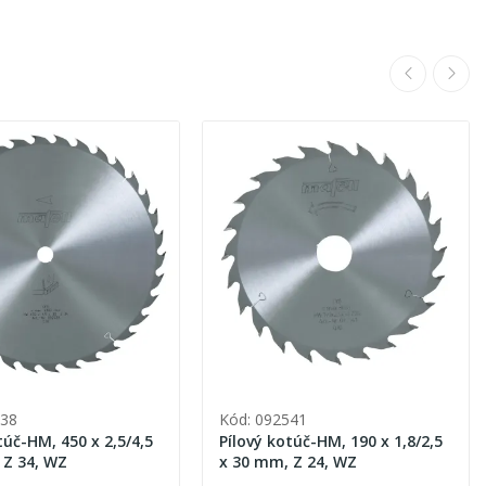
538
Kód: 092541
túč-HM, 450 x 2,5/4,5
Pílový kotúč-HM, 190 x 1,8/2,5
 Z 34, WZ
x 30 mm, Z 24, WZ