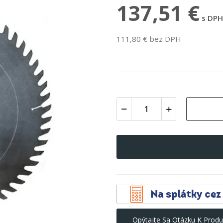
137,51 €
s DPH
111,80 € bez DPH
Opýtajte Sa Otázku K Produ