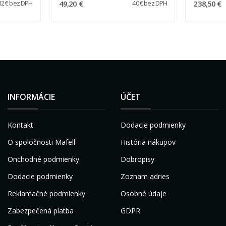
49,20 €
238,50 €
32 € bez DPH
40 € bez DPH
INFORMÁCIE
ÚČET
Kontakt
Dodacie podmienky
O spoločnosti Mafell
História nákupov
Onchodné podmienky
Dobropisy
Dodacie podmienky
Zoznam adries
Reklamačné podmienky
Osobné údaje
Zabezpečená platba
GDPR