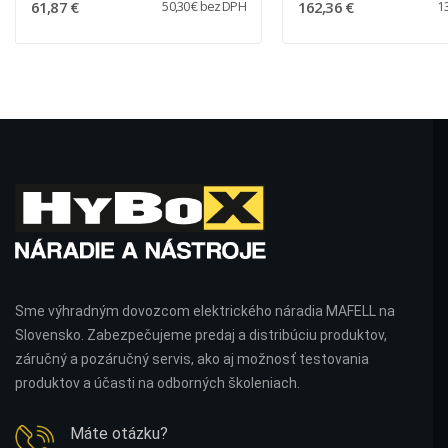
61,87 €
162,36 €
50,30 € bez DPH
1
Sme výhradným dovozcom elektrického náradia MAFELL na
Slovensko. Zabezpečujeme predaj a distribúciu produktov,
záručný a pozáručný servis, ako aj možnosť testovania
produktov a účasti na odborných školeniach.
Máte otázku?