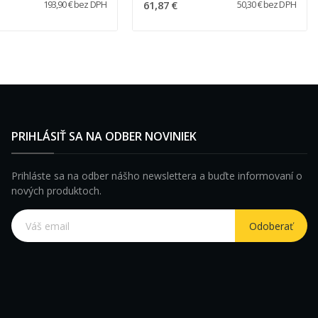
61,87 €
193,90 € bez DPH
50,30 € bez DPH
PRIHLÁSIŤ SA NA ODBER NOVINIEK
Prihláste sa na odber nášho newslettera a buďte informovaní o
nových produktoch.
Odoberať