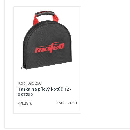
Kód: 095260
Taška na pílový kotúč TZ-
SBT250
44,28 €
36 € bez DPH