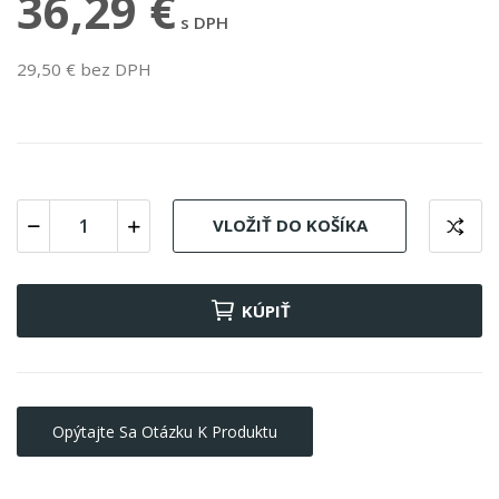
36,29 €
s DPH
29,50 € bez DPH
VLOŽIŤ DO KOŠÍKA
KÚPIŤ
Opýtajte Sa Otázku K Produktu