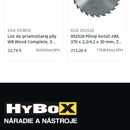
Kód: 093850
Kód: 092526
List do priamočiarej píly
092526 Pílový kotúč-HM,
W8 Wood Complete, 5
370 x 2,2/4,2 x 30 mm, Z
kusov
26, WZ
22,76 €
213,28 €
18,50 € bez DPH
173,40 € bez DPH