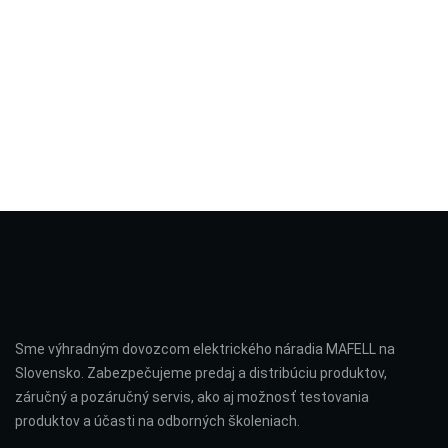
Sme výhradným dovozcom elektrického náradia MAFELL na
Slovensko. Zabezpečujeme predaj a distribúciu produktov,
záručný a pozáručný servis, ako aj možnosť testovania
produktov a účasti na odborných školeniach.