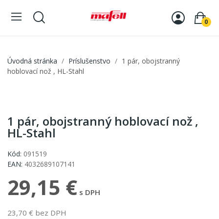
0
Úvodná stránka
Príslušenstvo
1 pár, obojstranný
hoblovací nož , HL-Stahl
1 pár, obojstranný hoblovací nož ,
HL-Stahl
Kód:
091519
EAN:
4032689107141
29,15 €
s DPH
23,70 € bez DPH