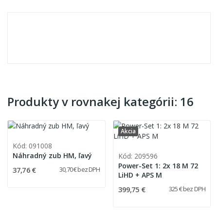
Produkty v rovnakej kategórii: 16
Akcia
Kód: 091008
Náhradný zub HM, ľavý
Kód: 209596
Power-Set 1: 2x 18 M 72
37,76 €
30,70 € bez DPH
LiHD + APS M
399,75 €
325 € bez DPH