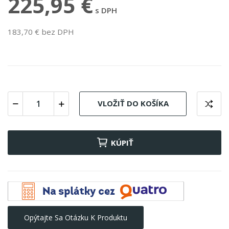
225,95 €
s DPH
183,70 € bez DPH
VLOŽIŤ DO KOŠÍKA
KÚPIŤ
Opýtajte Sa Otázku K Produktu