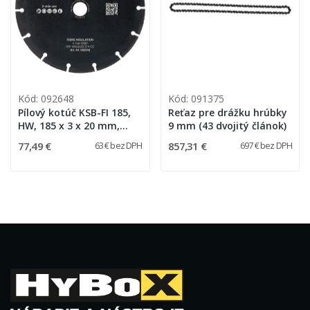
Kód: 092648
Kód: 091375
Pílový kotúč KSB-FI 185,
Reťaz pre drážku hrúbky
HW, 185 x 3 x 20 mm,
9 mm (43 dvojitý článok)
Z14, CC, Fibre Insulation
77,49 €
857,31 €
63 € bez DPH
697 € bez DPH