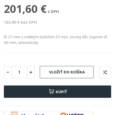
201,60 €
s DPH
163,90 € bez DPH
Ø 27 mm s mäkkým kužeľom 35 mm, torzný kĺb, bajonet Ø
66 mm, antistatický
VLOŽIŤ DO KOŠÍKA
KÚPIŤ