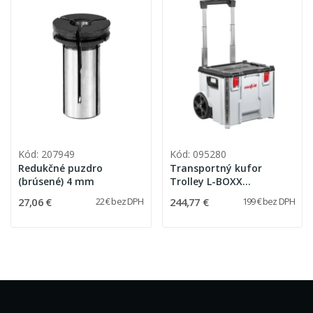
Kód: 207949
Kód: 095280
Redukčné puzdro
Transportný kufor
(brúsené) 4 mm
Trolley L-BOXX
Contractor C476-TB
27,06 €
244,77 €
22 € bez DPH
199 € bez DPH