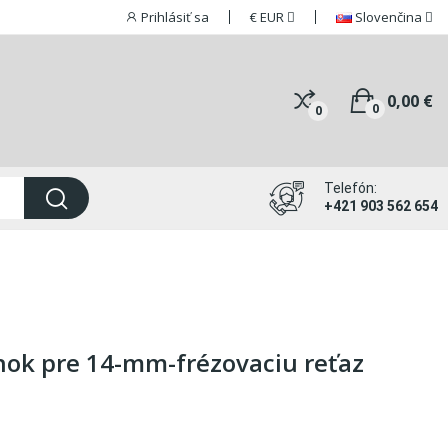
Prihlásiť sa
€
EUR
Slovenčina
0,00 €
0
0
Telefón:
+421 903 562 654
nok pre 14-mm-frézovaciu reťaz