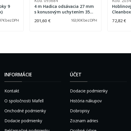
Kód: 093684
Kód: 203
bky 9
4 m Hadica odsávacia 27 mm
Hoblinov
k)
s konusovým uchytením 35
Cleanbox
mm -antistatická
201,60 €
72,82 €
97 € bez DPH
163,90 € bez DPH
INFORMÁCIE
ÚČET
Kontakt
Dodacie podmienky
O spoločnosti Mafell
História nákupov
Onchodné podmienky
Dobropisy
Dodacie podmienky
Zoznam adries
Reklamačné podmienky
Osobné údaje