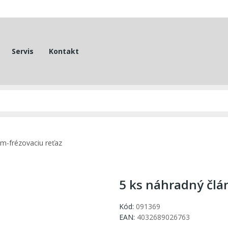
Servis
Kontakt
m-frézovaciu reťaz
5 ks náhradný člá
Kód:
091369
EAN:
4032689026763