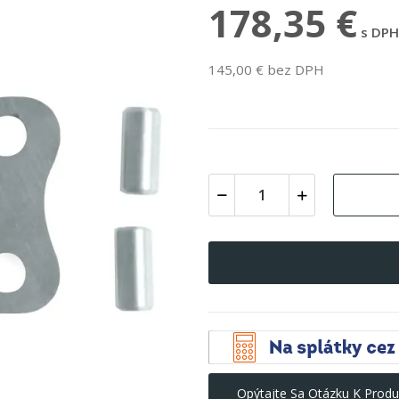
178,35 €
s DPH
145,00 € bez DPH
Opýtajte Sa Otázku K Produ