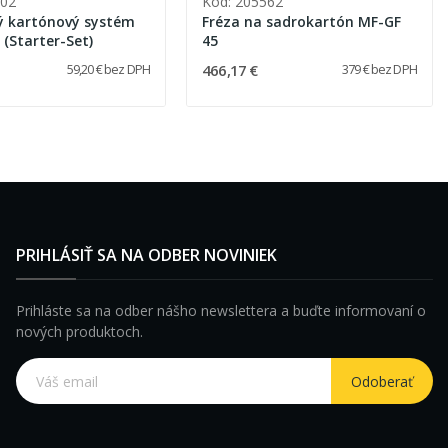
402
Kód: 205562
ý kartónový systém
Fréza na sadrokartón MF-GF
 (Starter-Set)
45
466,17 €
59,20 € bez DPH
379 € bez DPH
PRIHLÁSIŤ SA NA ODBER NOVINIEK
Prihláste sa na odber nášho newslettera a buďte informovaní o
nových produktoch.
Odoberať