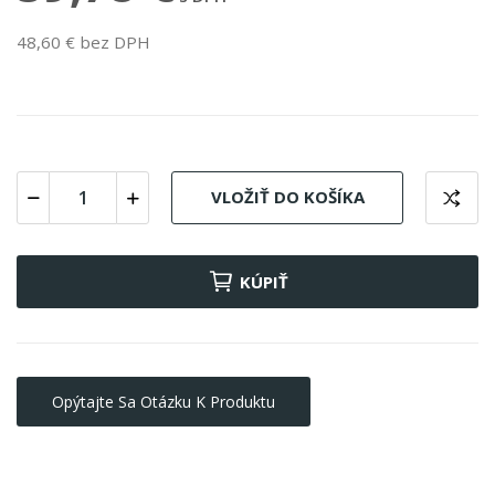
48,60 € bez DPH
VLOŽIŤ DO KOŠÍKA
KÚPIŤ
Opýtajte Sa Otázku K Produktu