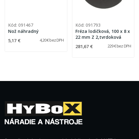
Kód: 091467
Kód: 091793
Nož náhradný
Fréza lodičková, 100 x 8 x
22 mm Z 2,tvrdoková
5,17 €
4,20 € bez DPH
281,67 €
229 € bez DPH